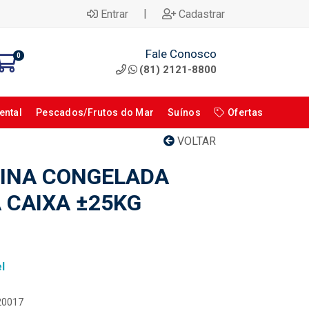
|
Entrar
Cadastrar
Fale Conosco
0
(81) 2121-8800
ental
Pescados/Frutos do Mar
Suínos
Ofertas
VOLTAR
INA CONGELADA
CAIXA ±25KG
l
120017