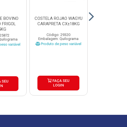
E BOVINO
COSTELA ROJAO WAGYU
ARANHA BO
 FRIGOL
CARAPRETA CX±18KG
CONGELADA 
5KG
CX±25K
Código: 29320
 25872
Código: 38
Embalagem: Quilograma
Quilograma
Embalagem: Qui
Produto de peso variável
eso variável
Produto de peso
FAÇA SEU
 SEU
FAÇA S
LOGIN
IN
LOGIN