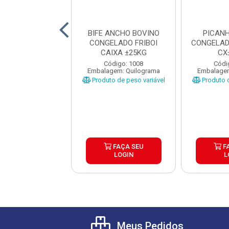
NHA BOVINA
BIFE ANCHO BOVINO
PICAN
ELADA PLENA
CONGELADO FRIBOI
CONGELAD
CX±25KG
CAIXA ±25KG
CX
ódigo: 3860
Código: 1008
Códi
gem: Quilograma
Embalagem: Quilograma
Embalagem
o de peso variável
Produto de peso variável
Produto d
FAÇA SEU
FAÇA SEU
F
LOGIN
LOGIN
L
Meus Pedidos