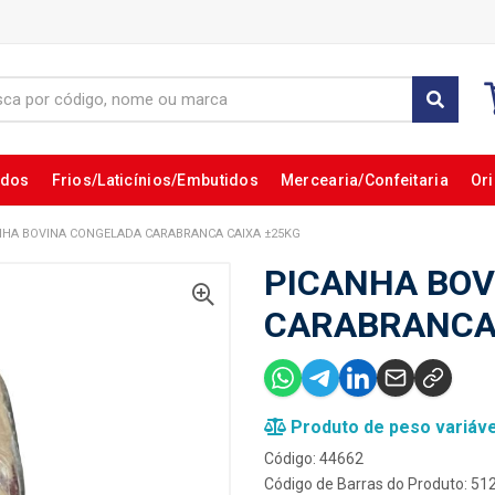
ados
Frios/Laticínios/Embutidos
Mercearia/Confeitaria
Ori
NHA BOVINA CONGELADA CARABRANCA CAIXA ±25KG
PICANHA BOV
CARABRANCA 
Produto de peso variáve
Código: 44662
Código de Barras do Produto: 5