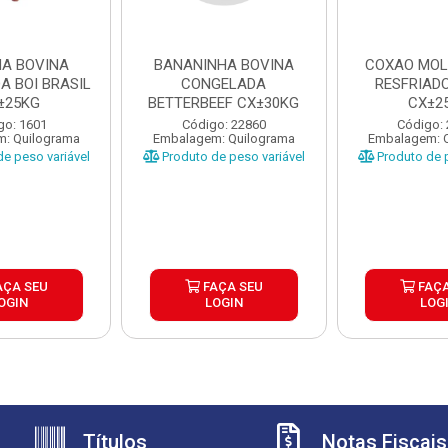
HA BOVINA
BANANINHA BOVINA
COXAO MOL
A BOI BRASIL
CONGELADA
RESFRIADO
±25KG
BETTERBEEF CX±30KG
CX±2
go: 1601
Código: 22860
Código:
: Quilograma
Embalagem: Quilograma
Embalagem: 
e peso variável
Produto de peso variável
Produto de p
AÇA SEU
FAÇA SEU
FAÇA
OGIN
LOGIN
LOG
Títulos
Notas Fiscais