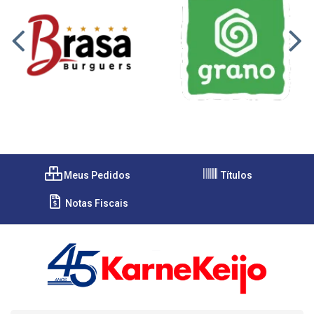
Meus Pedidos
Títulos
Notas Fiscais