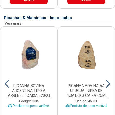
Picanhas & Maminhas - Importadas
Veja mais
PICANHA BOVINA
PICANHA BOVINA AA
ARGENTINA TIPO A
URUGUAI NIREA DE
ARREBEEF CAIXA ±20KG
1,3A1,6KG CAIXA COM
PEÇAS 1...
±15KG
Código: 1335
Código: 45631
Produto de peso variável
Produto de peso variável