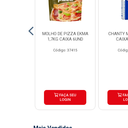
FIADO ALFAMA
MOLHO DE PIZZA EKMA
CHANTY M
XA 6 UNID
1,7KG CAIXA 6UND
CAIXA
o: 34873
Código: 37415
Códig
ÇA SEU
FAÇA SEU
FA
OGIN
LOGIN
LO