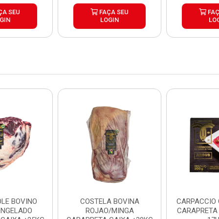
ÇA SEU
FAÇA SEU
FAÇ
GIN
LOGIN
LO
LE BOVINO
COSTELA BOVINA
CARPACCIO
ONGELADO
ROJAO/MINGA
CARAPRETA 