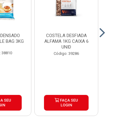
NDENSADO
COSTELA DESFIADA
RECHEIO F
LE BAG 3KG
ALFAMA 1KG CAIXA 6
CHOCOLATE
UNID
CONFEITEI
1,01
: 38810
Código: 39286
Código:
A SEU
FAÇA SEU
FAÇ
GIN
LOGIN
LOG