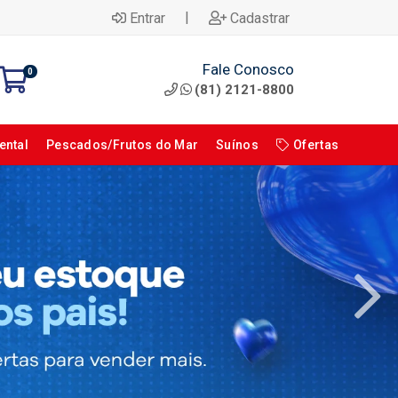
|
Entrar
Cadastrar
Fale Conosco
0
(81) 2121-8800
ental
Pescados/Frutos do Mar
Suínos
Ofertas