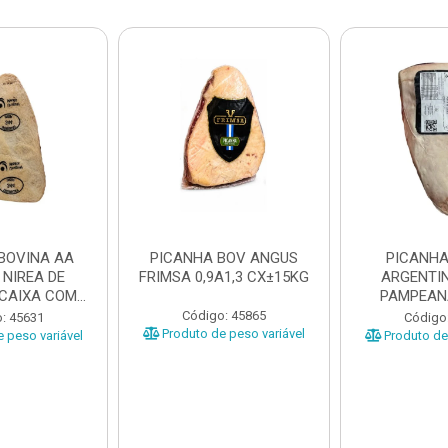
BOVINA AA
PICANHA BOV ANGUS
PICANHA
 NIREA DE
FRIMSA 0,9A1,3 CX±15KG
ARGENTIN
 CAIXA COM
PAMPEAN
5KG
±20KG P
Código: 45865
: 45631
Código
Produto de peso variável
 peso variável
Produto de 