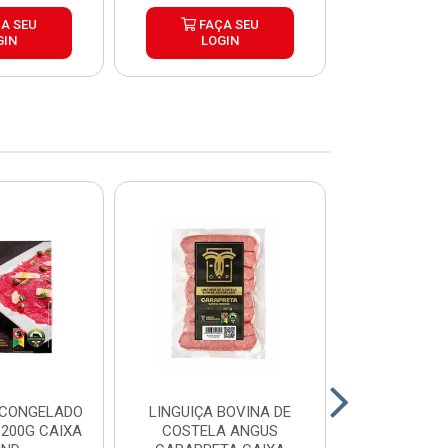
A SEU
FAÇA SEU
FAÇ
GIN
LOGIN
LOG
 CONGELADO
LINGUIÇA BOVINA DE
HAMBURGUE
200G CAIXA
COSTELA ANGUS
ANGUS CA