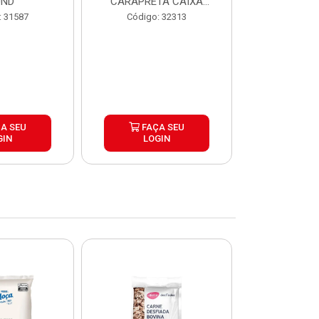
UND
CARAPRETA CAIXA
CAIXA 2
24X300G
: 31587
Código: 32313
Código:
A SEU
FAÇA SEU
FAÇ
GIN
LOGIN
LOG