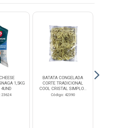
CHEESE
BATATA CONGELADA
CALABRESA
SNAGA 1,5KG
CORTE TRADICIONAL
SADIA PAC2,
 4UND
COOL CRISTAL SIMPLOT
CAIX...
Código:
: 23624
Código: 42390