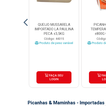
TO INDIVIDUAL
QUEIJO MUSSARELA
PICANH
 ABR CX20KG
IMPORTADO LA PAULINA
TEMPERA
PECA ±3,5KG
±800G
o: 43922
Código: 44315
Código
Produto de peso variável
Produto de
ÇA SEU
FAÇA SEU
FA
OGIN
LOGIN
LO
Picanhas & Maminhas - Importadas