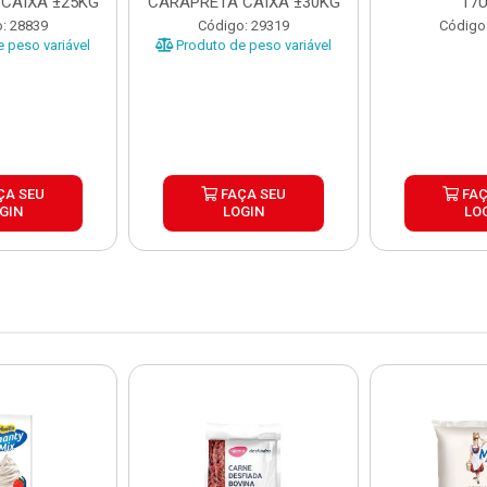
CAIXA ±25KG
CARAPRETA CAIXA ±30KG
17
: 28839
Código: 29319
Código
 peso variável
Produto de peso variável
ÇA SEU
FAÇA SEU
FAÇ
GIN
LOGIN
LO