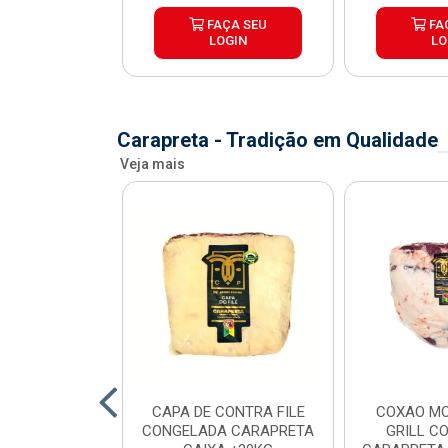
ÇA SEU
FAÇA SEU
FA
OGIN
LOGIN
LO
Carapreta - Tradição em Qualidade
Veja mais
O BOVINO
CAPA DE CONTRA FILE
COXAO MO
 PORCIONADO
CONGELADA CARAPRETA
GRILL C