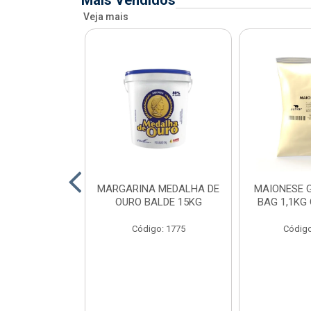
Mais Vendidos
Veja mais
O DE FRANGO
MARGARINA MEDALHA DE
MAIONESE G
 SADIA BDJ
OURO BALDE 15KG
BAG 1,1KG
 12X1KG
Código: 1775
Código
o: 7151