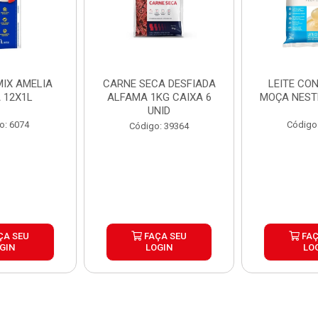
IX AMELIA
CARNE SECA DESFIADA
LEITE CO
 12X1L
ALFAMA 1KG CAIXA 6
MOÇA NEST
UNID
o: 6074
Código
Código: 39364
ÇA SEU
FAÇA SEU
FAÇ
GIN
LOGIN
LO