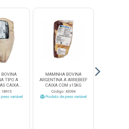
 BOVINA
MAMINHA BOVINA
PICANHA B
A TIPO A
ARGENTINA A ARREBEEF
FRIMS 0,9A1
AS CAIXA
CAIXA COM ±15KG
EÇAS ...
Código
: 18915
Código: 43094
Produto de 
peso variável
Produto de peso variável