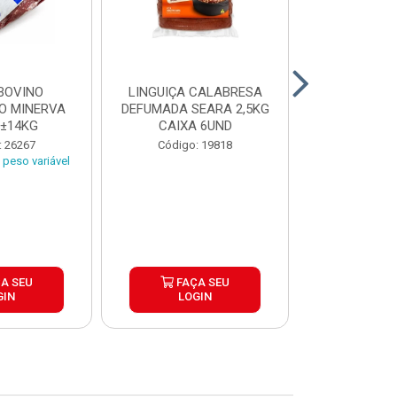
BOVINO
LINGUIÇA CALABRESA
BATATA C
O MINERVA
DEFUMADA SEARA 2,5KG
EXTRA CROC
 ±14KG
CAIXA 6UND
TRADICIO
SIMP
: 26267
Código: 19818
Código:
peso variável
A SEU
FAÇA SEU
FAÇ
GIN
LOGIN
LOG