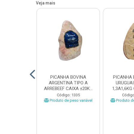
Veja mais
 BOVINA AA
PICANHA BOVINA
PICANHA 
 NIREA DE
ARGENTINA TIPO A
URUGUAI
 CAIXA COM
ARREBEEF CAIXA ±20KG
1,3A1,6KG
12KG
PEÇAS 1...
±1
o: 45629
Código: 1335
Código
e peso variável
Produto de peso variável
Produto de