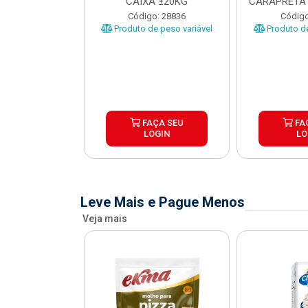
O CARAPRETA
CAIXA ±20KG
CARAPRETA 
XA...
o: 41740
Código: 28836
Código
e peso variável
Produto de peso variável
Produto de
ÇA SEU
FAÇA SEU
FA
OGIN
LOGIN
LO
Leve Mais e Pague Menos
Veja mais