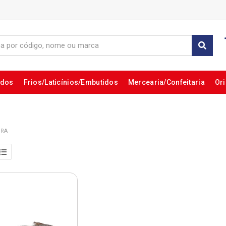
ados
Frios/Laticínios/Embutidos
Mercearia/Confeitaria
Ori
IRA