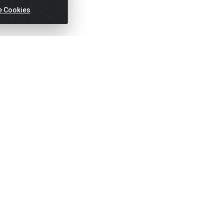
e Cookies
Títulos
Notas Fiscai
Fale Conosco
N
(81) 2121-8800