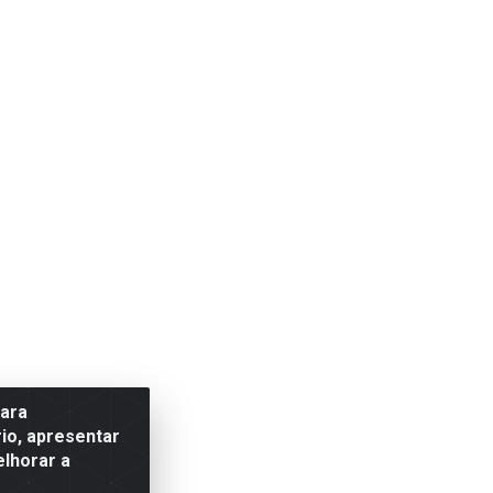
para
io, apresentar
elhorar a