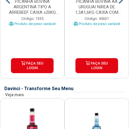
PICANHA BOVINA
PICANHA BOVINA AA
ARGENTINA TIPO A
URUGUAI NIREA DE
ARREBEEF CAIXA ±20KG
1,3A1,6KG CAIXA COM
PEÇAS 1...
±15KG
Código: 1335
Código: 45631
Produto de peso variável
Produto de peso variável
FAÇA SEU
FAÇA SEU
LOGIN
LOGIN
Davinci - Transforme Seu Menu
Veja mais