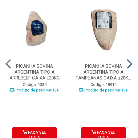
PICANHA BOVINA
PICANHA BOVINA
ARGENTINA TIPO A
ARGENTINA TIPO A
ARREBEEF CAIXA ±20KG
PAMPEANAS CAIXA ±20KG
PEÇAS 1...
PEÇAS ...
Código: 1335
Código: 18915
Produto de peso variável
Produto de peso variável
FAÇA SEU
FAÇA SEU
LOGIN
LOGIN