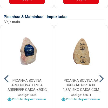
Picanhas & Maminhas - Importadas
Veja mais
PICANHA BOVINA
PICANHA BOVINA AA
ARGENTINA TIPO A
URUGUAI NIREA DE
ARREBEEF CAIXA ±20KG
1,3A1,6KG CAIXA COM
PEÇAS 1...
±15KG
Código: 1335
Código: 45631
Produto de peso variável
Produto de peso variável