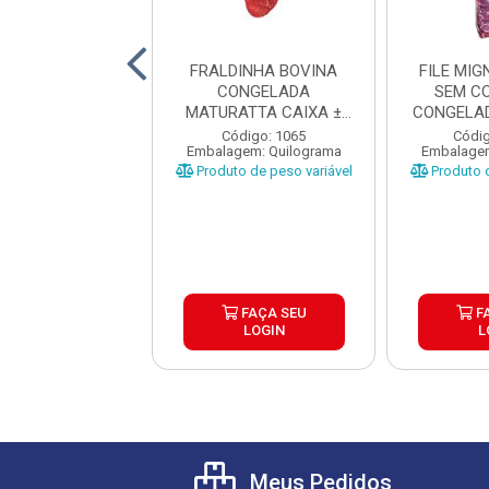
ANHA BOVINA
FRALDINHA BOVINA
FILE MI
NTINA TIPO A
CONGELADA
SEM C
RDI CX±20KG
MATURATTA CAIXA ±
CONGELAD
AS ±1 A 1...
15KG
CAI
digo: 17680
Código: 1065
Códig
gem: Quilograma
Embalagem: Quilograma
Embalagem
o de peso variável
Produto de peso variável
Produto d
FAÇA SEU
FAÇA SEU
F
LOGIN
LOGIN
L
Meus Pedidos