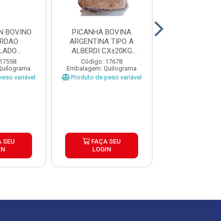
N BOVINO
PICANHA BOVINA
PICANHA BO
ORDAO
ARGENTINA TIPO A
ARGENTINA T
LADO
ALBERDI CX±20KG
ALBERDI CX
A CAIXA
PEÇAS ±1,3 A...
PEÇAS ±1 A 
 17558
Código: 17678
Código: 17
Quilograma
Embalagem: Quilograma
Embalagem: Qui
...
eso variável
Produto de peso variável
Produto de peso
 SEU
FAÇA SEU
FAÇA S
IN
LOGIN
LOGIN