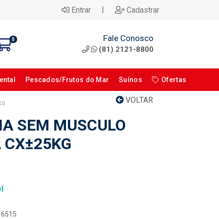
|
Entrar
Cadastrar
Fale Conosco
0
(81) 2121-8800
ental
Pescados/Frutos do Mar
Suínos
Ofertas
VOLTAR
KG
NA SEM MUSCULO
 CX±25KG
l
116515