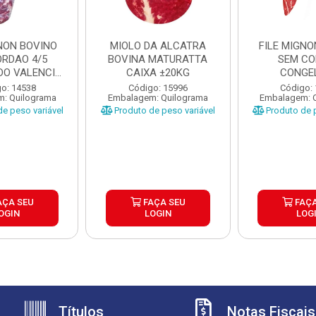
GNON BOVINO
MIOLO DA ALCATRA
FILE MIGNO
ORDAO 4/5
BOVINA MATURATTA
SEM C
O VALENCIO
CAIXA ±20KG
CONGE
XA ±...
MATURATT
o: 14538
Código: 15996
Código:
: Quilograma
Embalagem: Quilograma
Embalagem: 
±20K
e peso variável
Produto de peso variável
Produto de p
AÇA SEU
FAÇA SEU
FAÇA
OGIN
LOGIN
LOG
Títulos
Notas Fiscais