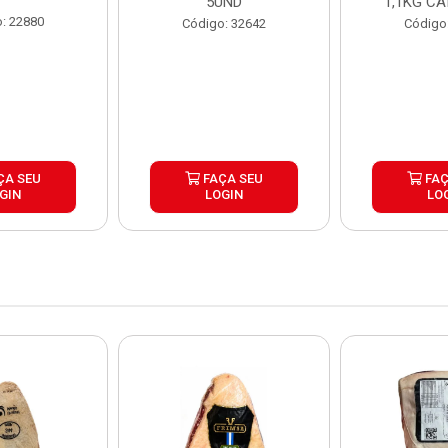
5UND
1,1KG CA
: 22880
Código: 32642
Código
ÇA SEU
FAÇA SEU
FAÇ
GIN
LOGIN
LO