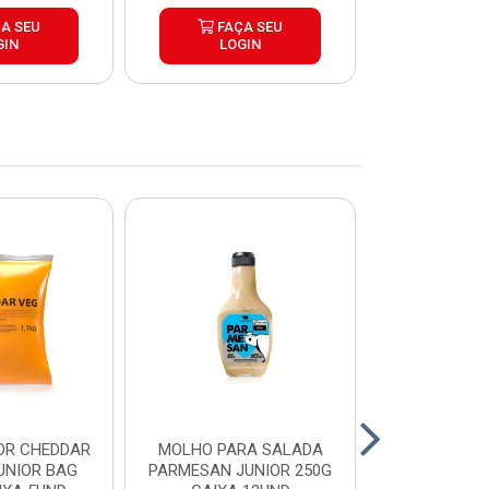
A SEU
FAÇA SEU
FAÇ
GIN
LOGIN
LOG
OR CHEDDAR
MOLHO PARA SALADA
CHEDDAR
UNIOR BAG
PARMESAN JUNIOR 250G
JUNIOR 35