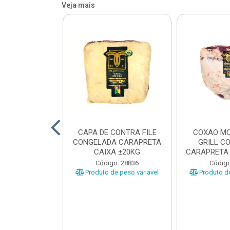
Veja mais
O BOVINO
CAPA DE CONTRA FILE
COXAO MO
 PORCIONADO
CONGELADA CARAPRETA
GRILL C
O CARAPRETA
CAIXA ±20KG
CARAPRETA 
XA...
o: 41740
Código: 28836
Código
e peso variável
Produto de peso variável
Produto de