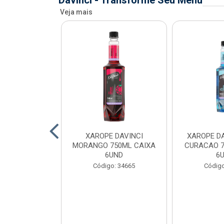
Davinci - Transforme Seu Menu
Veja mais
AVINCI KIWI
XAROPE DAVINCI
XAROPE DA
AIXA 6UND
MORANGO 750ML CAIXA
CURACAO 7
6UND
6
o: 34699
Código: 34665
Código