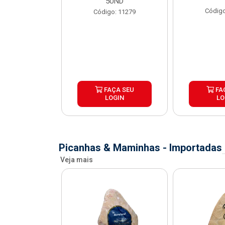
X1,1KG
5UND
Código
o: 41067
Código: 11279
ÇA SEU
FAÇA SEU
FA
OGIN
LOGIN
LO
Picanhas & Maminhas - Importadas
Veja mais