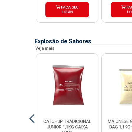
ÇA SEU
FAÇA SEU
FA
OGIN
LOGIN
LO
Explosão de Sabores
Veja mais
SE POUCH
CATCHUP TRADICIONAL
MAIONESE G
SE JUNIOR
JUNIOR 1,1KG CAIXA
BAG 1,1KG