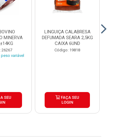
BOVINO
LINGUIÇA CALABRESA
BATATA C
O MINERVA
DEFUMADA SEARA 2,5KG
EXTRA CROC
 ±14KG
CAIXA 6UND
TRADICIO
SIMP
: 26267
Código: 19818
Código:
peso variável
A SEU
FAÇA SEU
FAÇ
GIN
LOGIN
LOG