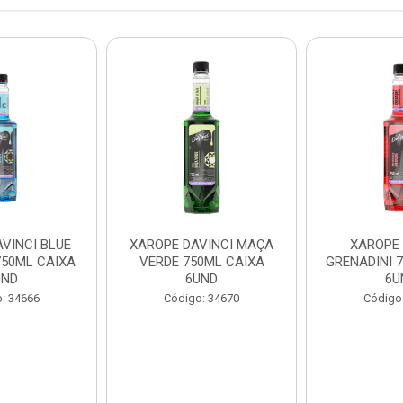
VINCI BLUE
XAROPE DAVINCI MAÇA
XAROPE 
50ML CAIXA
VERDE 750ML CAIXA
GRENADINI 
UND
6UND
6U
: 34666
Código: 34670
Código