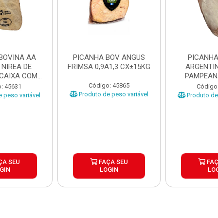
BOVINA AA
PICANHA BOV ANGUS
PICANHA
 NIREA DE
FRIMSA 0,9A1,3 CX±15KG
ARGENTIN
 CAIXA COM
PAMPEAN
5KG
±20KG P
Código: 45865
: 45631
Código
Produto de peso variável
 peso variável
Produto de 
ÇA SEU
FAÇA SEU
FAÇ
GIN
LOGIN
LO