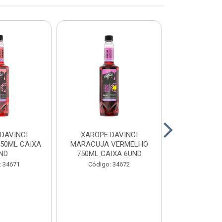
DAVINCI
XAROPE DAVINCI
XAROPE DAV
750ML CAIXA
MARACUJA VERMELHO
750ML CA
ND
750ML CAIXA 6UND
Código:
: 34671
Código: 34672