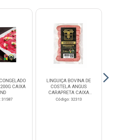
 CONGELADO
LINGUIÇA BOVINA DE
HAMBURGUE
200G CAIXA
COSTELA ANGUS
ANGUS CA
UND
CARAPRETA CAIXA
CAIXA 2
24X300G
: 31587
Código: 32313
Código: