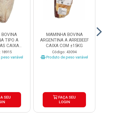
 BOVINA
MAMINHA BOVINA
PICANHA B
A TIPO A
ARGENTINA A ARREBEEF
FRIMS 0,9A1
AS CAIXA
CAIXA COM ±15KG
EÇAS ...
Código
: 18915
Código: 43094
Produto de 
peso variável
Produto de peso variável
A SEU
FAÇA SEU
FAÇ
GIN
LOGIN
LOG