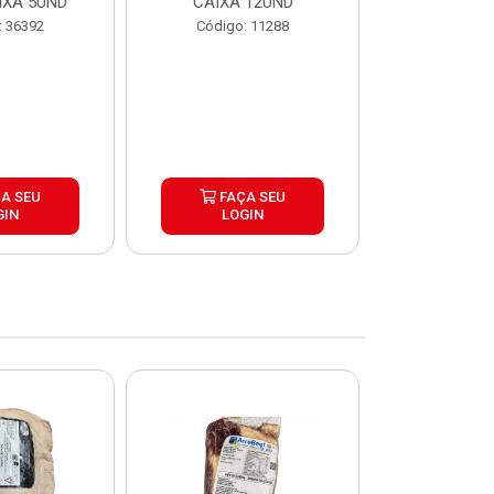
IXA 5UND
CAIXA 12UND
12U
: 36392
Código: 11288
Código:
A SEU
FAÇA SEU
FAÇ
GIN
LOGIN
LOG