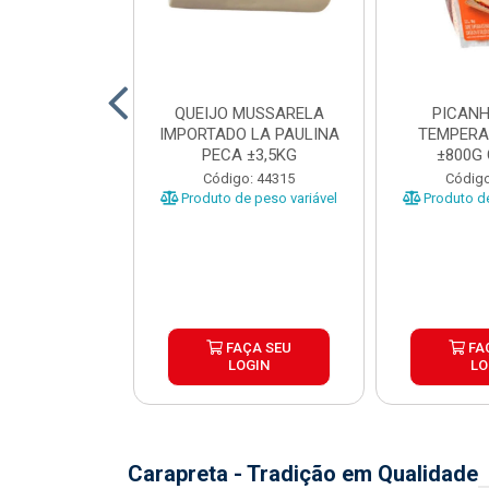
TO INDIVIDUAL
QUEIJO MUSSARELA
PICANH
 ABR CX20KG
IMPORTADO LA PAULINA
TEMPERA
PECA ±3,5KG
±800G
o: 43922
Código: 44315
Código
Produto de peso variável
Produto de
ÇA SEU
FAÇA SEU
FA
OGIN
LOGIN
LO
Carapreta - Tradição em Qualidade