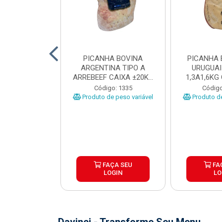
 BOVINA AA
PICANHA BOVINA
PICANHA 
 NIREA DE
ARGENTINA TIPO A
URUGUAI
 CAIXA COM
ARREBEEF CAIXA ±20KG
1,3A1,6KG
12KG
PEÇAS 1...
±1
o: 45629
Código: 1335
Código
e peso variável
Produto de peso variável
Produto de
ÇA SEU
FAÇA SEU
FA
OGIN
LOGIN
LO