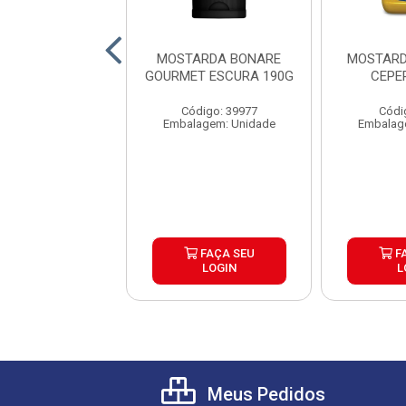
 DE MOSTARDA
MOSTARDA BONARE
MOSTARD
OR BAG 1,1KG
GOURMET ESCURA 190G
CEPE
AIXA 5UND
Código: 39977
Códi
digo: 11725
Embalagem: Unidade
Embalag
agem: Unidade
FAÇA SEU
FAÇA SEU
F
LOGIN
LOGIN
L
Meus Pedidos