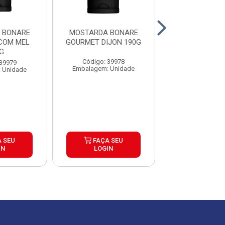
 BONARE
MOSTARDA BONARE
MOLHO DE MO
COM MEL
GOURMET DIJON 190G
JUNIOR BAG 
G
CAIXA 5U
Código: 39978
 39979
Código: 11
Embalagem: Unidade
 Unidade
Embalagem: U
 SEU
FAÇA SEU
FAÇA S
IN
LOGIN
LOGIN