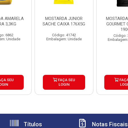
A AMARELA
MOSTARDA JUNIOR
MOSTARDA
RA 3,3KG
SACHE CAIXA 176X5G
GOURMET 
190
go: 6862
Código: 41742
Código:
em: Unidade
Embalagem: Unidade
Embalagem:
AÇA SEU
FAÇA SEU
FAÇA
OGIN
LOGIN
LOG
Títulos
Notas Fiscais