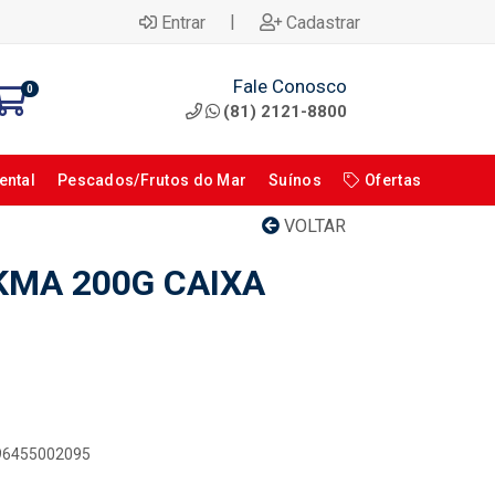
|
Entrar
Cadastrar
Fale Conosco
0
(81) 2121-8800
ental
Pescados/Frutos do Mar
Suínos
Ofertas
VOLTAR
MA 200G CAIXA
896455002095