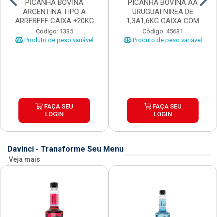
PICANHA BOVINA
PICANHA BOVINA AA
ARGENTINA TIPO A
URUGUAI NIREA DE
ARREBEEF CAIXA ±20KG
1,3A1,6KG CAIXA COM
PEÇAS 1...
±15KG
Código: 1335
Código: 45631
Produto de peso variável
Produto de peso variável
FAÇA SEU
FAÇA SEU
LOGIN
LOGIN
Davinci - Transforme Seu Menu
Veja mais