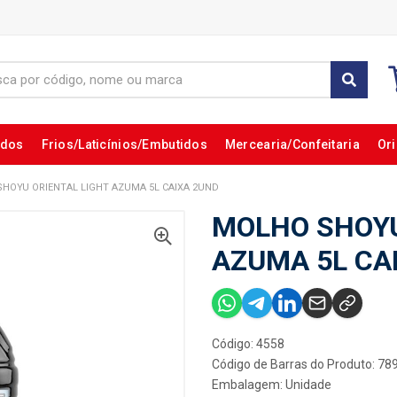
ados
Frios/Laticínios/Embutidos
Mercearia/Confeitaria
Ori
HOYU ORIENTAL LIGHT AZUMA 5L CAIXA 2UND
MOLHO SHOYU
AZUMA 5L CA
Código: 4558
Código de Barras do Produto: 7
Embalagem: Unidade