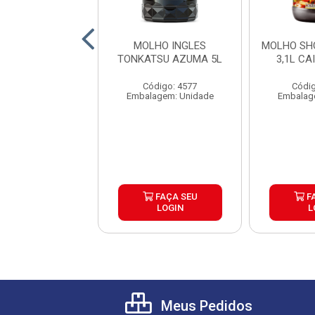
 SHOYU SUAVE
MOLHO INGLES
MOLHO SH
A SACHE CAIXA
TONKATSU AZUMA 5L
3,1L CA
250X8ML
Código: 4577
Códig
digo: 40239
Embalagem: Unidade
Embalag
lagem: Caixa
FAÇA SEU
FAÇA SEU
F
LOGIN
LOGIN
L
Meus Pedidos