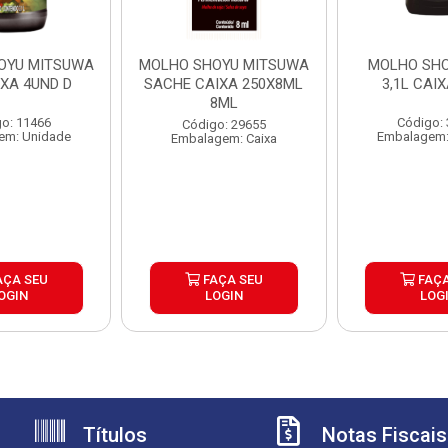
OYU MITSUWA
MOLHO SHOYU MITSUWA
MOLHO SH
IXA 4UND D
SACHE CAIXA 250X8ML
3,1L CAI
8ML
o: 11466
Código:
Código: 29655
em: Unidade
Embalagem:
Embalagem: Caixa
AÇA SEU
FAÇA SEU
FAÇA
OGIN
LOGIN
LOG
Títulos
Notas Fiscais