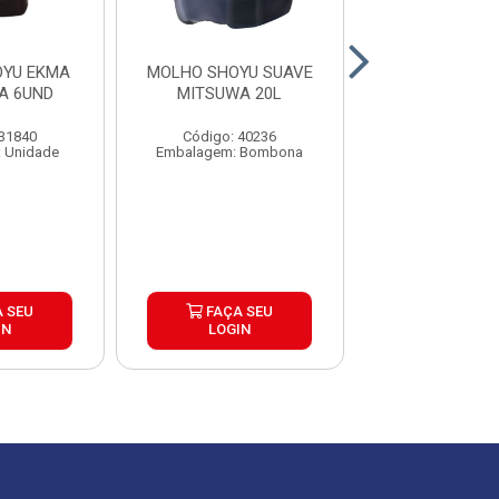
OYU EKMA
MOLHO SHOYU SUAVE
MOLHO SHOYU
XA 6UND
MITSUWA 20L
MITSUWA SACH
250X8M
 31840
Código: 40236
Código: 40
 Unidade
Embalagem: Bombona
Embalagem: C
 SEU
FAÇA SEU
FAÇA S
IN
LOGIN
LOGIN