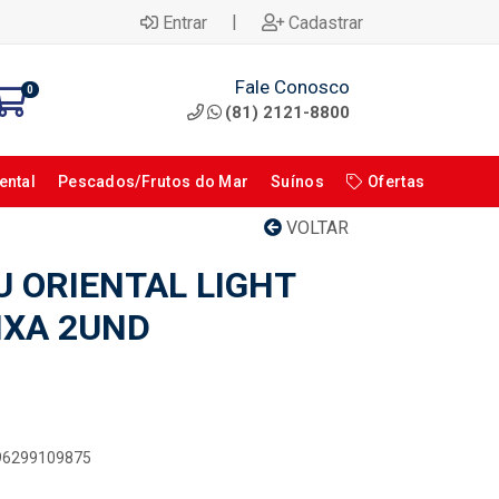
|
Entrar
Cadastrar
Fale Conosco
0
(81) 2121-8800
ental
Pescados/Frutos do Mar
Suínos
Ofertas
VOLTAR
 ORIENTAL LIGHT
IXA 2UND
896299109875