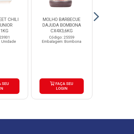
ET CHILI
MOLHO BARBECUE
TOMATE PE
UNIOR
DAJUDA BOMBONA
PAGANINI LAT
,1KG
CX4X3,6KG
CAIXA 24
 23931
Código: 25559
Código: 27
 Unidade
Embalagem: Bombona
Embalagem: U
 SEU
FAÇA SEU
FAÇA S
IN
LOGIN
LOGIN