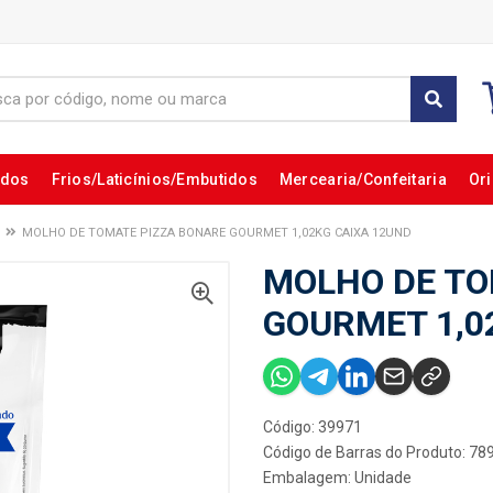
ados
Frios/Laticínios/Embutidos
Mercearia/Confeitaria
Ori
MOLHO DE TOMATE PIZZA BONARE GOURMET 1,02KG CAIXA 12UND
MOLHO DE TO
GOURMET 1,0
Código: 39971
Código de Barras do Produto: 7
Embalagem: Unidade