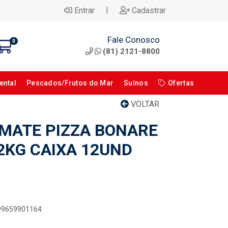
|
Entrar
Cadastrar
Fale Conosco
0
(81) 2121-8800
ental
Pescados/Frutos do Mar
Suínos
Ofertas
VOLTAR
MATE PIZZA BONARE
2KG CAIXA 12UND
899659901164