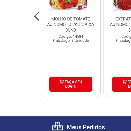
ATE PELADO
MOLHO DE TOMATE
EXTRAT
INI LATA 240G
AJINOMOTO 2KG CAIXA
AJINOMOT
IXA 24UND
8UND
8
digo: 27242
Código: 14584
Códig
agem: Unidade
Embalagem: Unidade
Embalag
FAÇA SEU
FAÇA SEU
F
LOGIN
LOGIN
L
Meus Pedidos