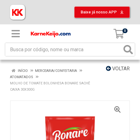
Baixe já nosso APP
0
VOLTAR
INÍCIO
MERCEARIA/CONFEITARIA
ATOMATADOS
MOLHO DE TOMATE BOLONHESA BONARE SACHÊ
CAIXA 30X300G