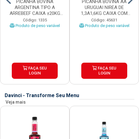
PICANHA BOVINA
PICANHA BOVINA AA
ARGENTINA TIPO A
URUGUAI NIREA DE
ARREBEEF CAIXA ±20KG
1,3A1,6KG CAIXA COM
PEÇAS 1...
±15KG
Código: 1335
Código: 45631
Produto de peso variável
Produto de peso variável
FAÇA SEU
FAÇA SEU
LOGIN
LOGIN
Davinci - Transforme Seu Menu
Veja mais