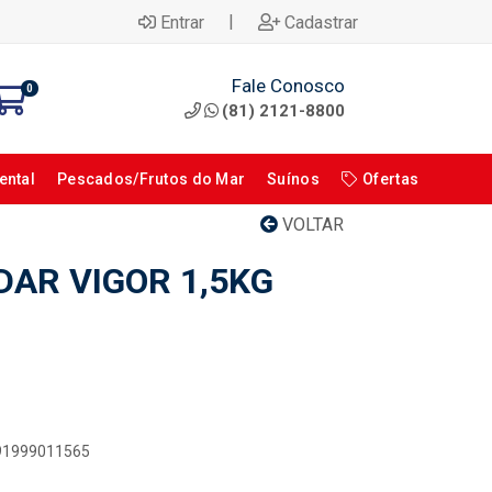
|
Entrar
Cadastrar
Fale Conosco
0
(81) 2121-8800
ental
Pescados/Frutos do Mar
Suínos
Ofertas
VOLTAR
AR VIGOR 1,5KG
891999011565