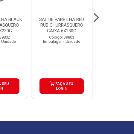
BLACK
SAL DE PARRILHA RED
SAL DE PAR
RASQUERO
RUB CHURRASQUERO
CHURRASQUERO
X230G
CAIXA 6X230G
6X500G
 39802
Código: 39803
Código: 39
 Unidade
Embalagem: Unidade
Embalagem: U
 SEU
FAÇA SEU
FAÇA S
IN
LOGIN
LOGIN