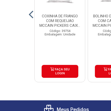
 DE PARRILA
COXINHA DE FRANGO
BOLINHO 
SQUERO CAIXA
COM REQUEIJAO
COM CA
6X500G
MCCAIN PICKERS CAIXA
MCCAIN P
6X1,05K...
6
digo: 39804
Código: 39754
Códig
agem: Unidade
Embalagem: Unidade
Embalag
FAÇA SEU
FAÇA SEU
F
LOGIN
LOGIN
L
Meus Pedidos