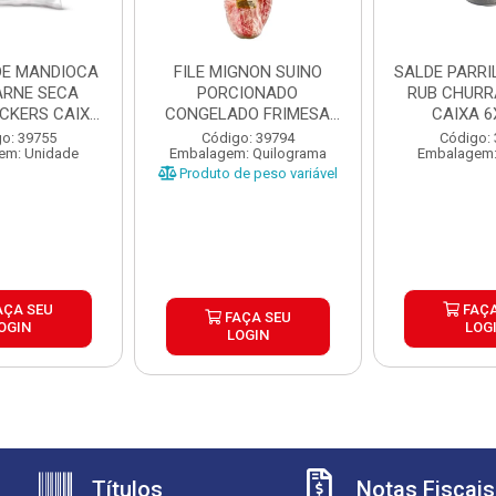
DE MANDIOCA
FILE MIGNON SUINO
SALDE PARRILHA 
RNE SECA
PORCIONADO
RUB CHUR
ICKERS CAIXA
CONGELADO FRIMESA
CAIXA 6
X1,...
CAIXA ±15KG
o: 39755
Código: 39794
Código:
em: Unidade
Embalagem: Quilograma
Embalagem:
Produto de peso variável
AÇA SEU
FAÇA
FAÇA SEU
OGIN
LOG
LOGIN
Títulos
Notas Fiscais