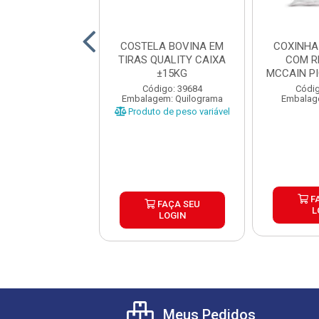
 PARRILHA RED
COSTELA BOVINA EM
COXINHA
HURRASQUERO
TIRAS QUALITY CAIXA
COM R
IXA 6X230G
±15KG
MCCAIN P
6X1
digo: 39803
Código: 39684
Códig
agem: Unidade
Embalagem: Quilograma
Embalag
Produto de peso variável
FAÇA SEU
F
FAÇA SEU
LOGIN
L
LOGIN
Meus Pedidos