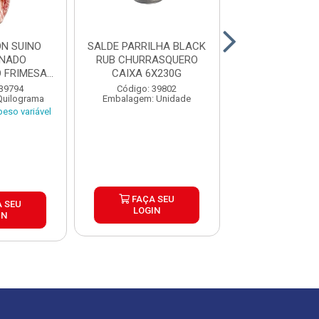
ON SUINO
SALDE PARRILHA BLACK
SAL DE PARRI
ONADO
RUB CHURRASQUERO
RUB CHURRA
 FRIMESA
CAIXA 6X230G
CAIXA 6X2
±15KG
 39794
Código: 39802
Código: 39
Quilograma
Embalagem: Unidade
Embalagem: U
eso variável
FAÇA SEU
FAÇA S
 SEU
LOGIN
LOGIN
IN