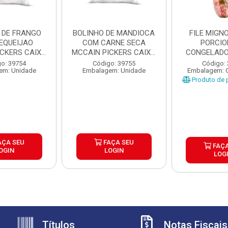
 DE FRANGO
BOLINHO DE MANDIOCA
FILE MIGN
EQUEIJAO
COM CARNE SECA
PORCI
ICKERS CAIXA
MCCAIN PICKERS CAIXA
CONGELADO
,05K...
6X1,...
CAIXA 
o: 39754
Código: 39755
Código:
em: Unidade
Embalagem: Unidade
Embalagem: 
Produto de p
AÇA SEU
FAÇA SEU
FAÇA
OGIN
LOGIN
LOG
Títulos
Notas Fiscais