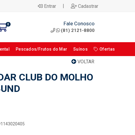
|
Entrar
Cadastrar
Fale Conosco
0
(81) 2121-8800
ental
Pescados/Frutos do Mar
Suínos
Ofertas
VOLTAR
DAR CLUB DO MOLHO
4UND
891143020405