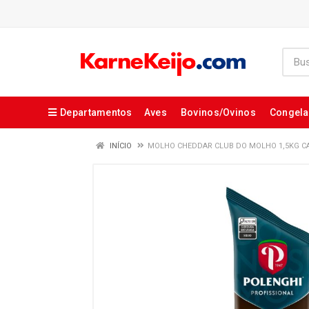
Departamentos
Aves
Bovinos/Ovinos
Congel
INÍCIO
MOLHO CHEDDAR CLUB DO MOLHO 1,5KG C