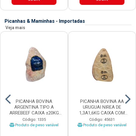
Picanhas & Maminhas - Importadas
Veja mais
PICANHA BOVINA
PICANHA BOVINA AA
ARGENTINA TIPO A
URUGUAI NIREA DE
ARREBEEF CAIXA ±20KG
1,3A1,6KG CAIXA COM
PEÇAS 1...
±15KG
Código: 1335
Código: 45631
Produto de peso variável
Produto de peso variável