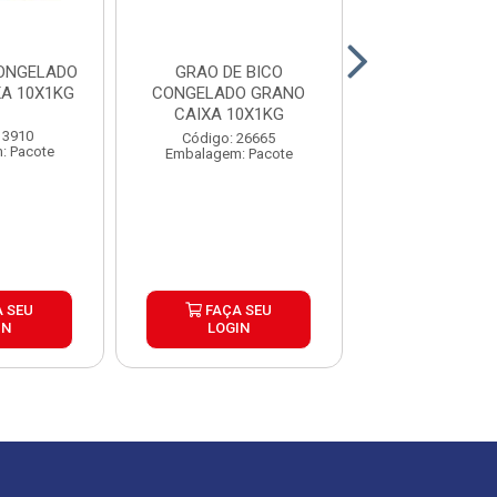
ONGELADO
GRAO DE BICO
VAGEM INT
A 10X1KG
CONGELADO GRANO
CONGELADA GR
CAIXA 10X1KG
CAIXA 5U
 3910
Código: 26665
Código: 25
: Pacote
Embalagem: Pacote
Embalagem: P
 SEU
FAÇA SEU
FAÇA S
IN
LOGIN
LOGIN