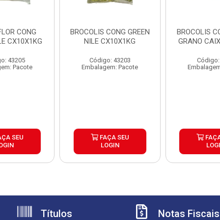
FLOR CONG
BROCOLIS CONG GREEN
BROCOLIS C
LE CX10X1KG
NILE CX10X1KG
GRANO CAIX
o: 43205
Código: 43203
Código:
em: Pacote
Embalagem: Pacote
Embalagem
AÇA SEU
FAÇA SEU
FAÇA
OGIN
LOGIN
LOG
Títulos
Notas Fiscais