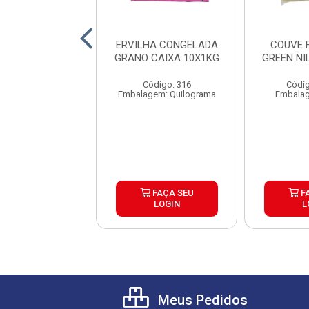
EM INTEIRA
ERVILHA CONGELADA
COUVE 
ADA GRANO 2KG
GRANO CAIXA 10X1KG
GREEN NI
AIXA 5UND
Código: 316
Códig
digo: 25654
Embalagem: Quilograma
Embalag
lagem: Pacote
FAÇA SEU
FAÇA SEU
F
LOGIN
LOGIN
L
Meus Pedidos