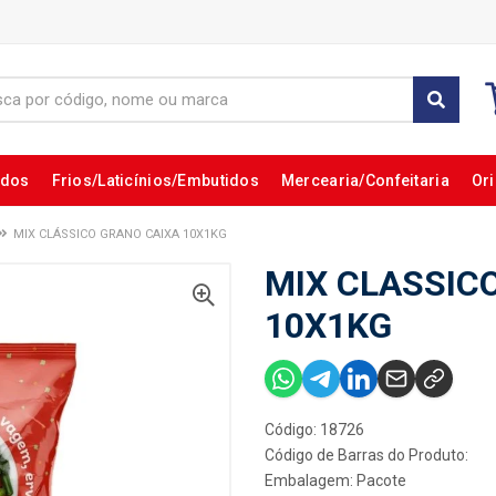
ados
Frios/Laticínios/Embutidos
Mercearia/Confeitaria
Ori
MIX CLÁSSICO GRANO CAIXA 10X1KG
MIX CLASSIC
10X1KG
Código: 18726
Código de Barras do Produto:
Embalagem: Pacote