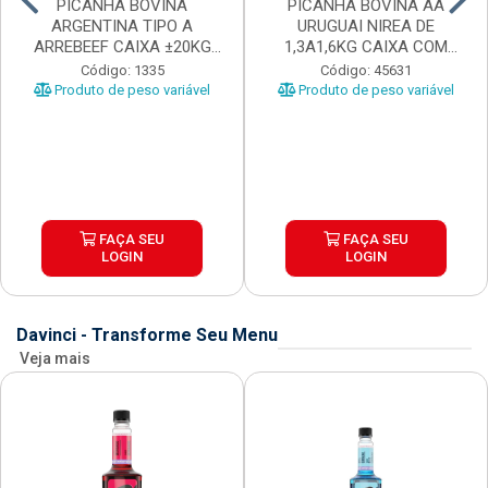
PICANHA BOVINA
PICANHA BOVINA AA
ARGENTINA TIPO A
URUGUAI NIREA DE
ARREBEEF CAIXA ±20KG
1,3A1,6KG CAIXA COM
PEÇAS 1...
±15KG
Código: 1335
Código: 45631
Produto de peso variável
Produto de peso variável
FAÇA SEU
FAÇA SEU
LOGIN
LOGIN
Davinci - Transforme Seu Menu
Veja mais