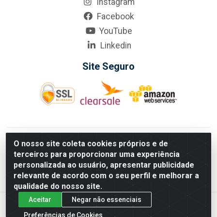
Instagram
Facebook
YouTube
Linkedin
Site Seguro
KarneKeijo Logistica Integrada LTDA - Rod. Br-101 Sul, nº3700
O nosso site coleta cookies próprios e de
- Barro, Recife/PE, 50900-400 CNPJ: 24.150.377/0001-95
terceiros para proporcionar uma experiência
Estados atendidos pela KarneKeijo: PE, PB e RN.
personalizada ao usuário, apresentar publicidade
relevante de acordo com o seu perfil e melhorar a
qualidade do nosso site.
Aceitar
Negar não essenciais
Preferências de Cookies