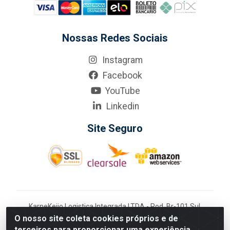
Nossas Redes Sociais
Instagram
Facebook
YouTube
Linkedin
Site Seguro
KarneKeijo Logistica Integrada LTDA - Rod. Br-101 Sul,
nº3700 - Barro, Recife/PE, 50900-400 CNPJ:
O nosso site coleta cookies próprios e de
24.150.377/0001-95
terceiros para proporcionar uma experiência