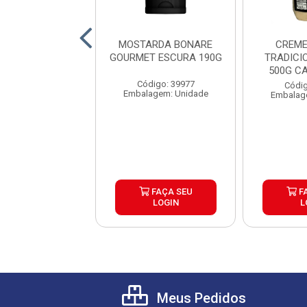
MADEIRA EKMA
MOSTARDA BONARE
CREME
G CAIXA 12UND
GOURMET ESCURA 190G
TRADICI
500G C
digo: 41183
Código: 39977
Códig
agem: Unidade
Embalagem: Unidade
Embalag
FAÇA SEU
FAÇA SEU
F
LOGIN
LOGIN
L
Meus Pedidos