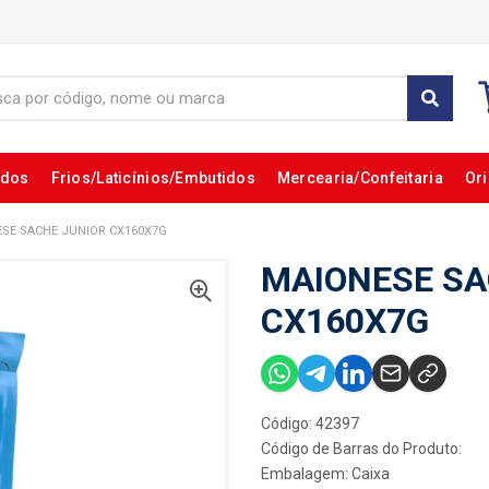
ados
Frios/Laticínios/Embutidos
Mercearia/Confeitaria
Ori
SE SACHE JUNIOR CX160X7G
MAIONESE SA
CX160X7G
Código: 42397
Código de Barras do Produto:
Embalagem: Caixa