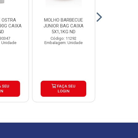
 OSTRA
MOLHO BARBECUE
MOLHO MADEIR
90G CAIXA
JUNIOR BAG CAIXA
1,02KG CAIXA
ND
5X1,1KG ND
Código: 41
 30347
Código: 11292
Embalagem: U
 Unidade
Embalagem: Unidade
 SEU
FAÇA SEU
FAÇA S
IN
LOGIN
LOGIN