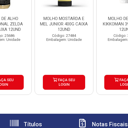
 DE ALHO
MOLHO MOSTARDA E
MOLHO DE
ONAL ZELDA
MEL JUNIOR 400G CAIXA
KIKKOMAN 3
AIXA 12UND
12UND
12U
o: 25686
Código: 27484
Código:
em: Unidade
Embalagem: Unidade
Embalagem:
AÇA SEU
FAÇA SEU
FAÇA
OGIN
LOGIN
LOG
Títulos
Notas Fiscais