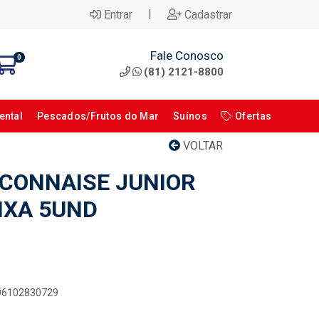
|
Entrar
Cadastrar
Fale Conosco
0
(81) 2121-8800
ental
Pescados/Frutos do Mar
Suínos
Ofertas
VOLTAR
CONNAISE JUNIOR
IXA 5UND
896102830729