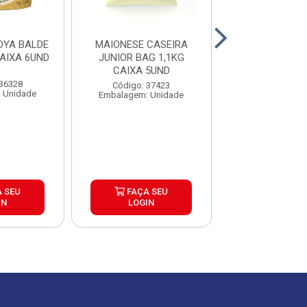
OYA BALDE
MAIONESE CASEIRA
MAIONESE D
AIXA 6UND
JUNIOR BAG 1,1KG
TRAPEZIO POUC
CAIXA 5UND
CAIXA 10
 36328
Código: 37423
Código: 39
 Unidade
Embalagem: Unidade
Embalagem: U
 SEU
FAÇA SEU
FAÇA S
IN
LOGIN
LOGIN