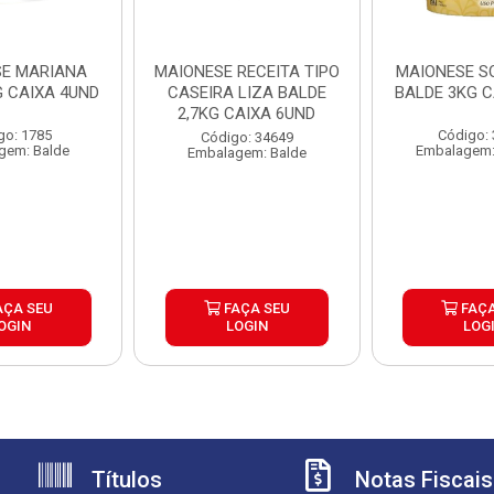
E MARIANA
MAIONESE RECEITA TIPO
MAIONESE S
G CAIXA 4UND
CASEIRA LIZA BALDE
BALDE 3KG C
2,7KG CAIXA 6UND
go: 1785
Código:
Código: 34649
gem: Balde
Embalagem:
Embalagem: Balde
AÇA SEU
FAÇA SEU
FAÇA
OGIN
LOGIN
LOG
Títulos
Notas Fiscais