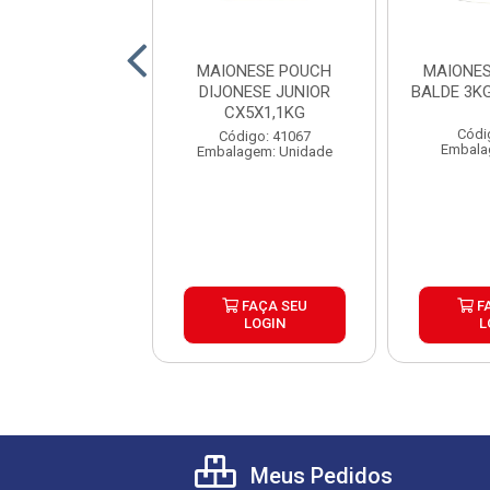
NESE DAJUDA
MAIONESE POUCH
MAIONES
O POUCH 1,01KG
DIJONESE JUNIOR
BALDE 3K
IXA 10UND
CX5X1,1KG
Códi
digo: 39012
Código: 41067
Embala
agem: Unidade
Embalagem: Unidade
FAÇA SEU
FAÇA SEU
F
LOGIN
LOGIN
L
Meus Pedidos