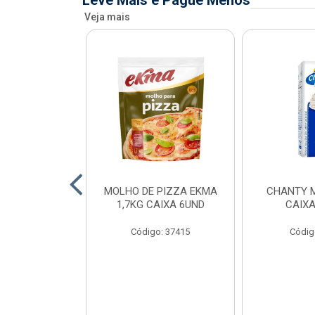
Leve Mais e Pague Menos
Veja mais
FIADO ALFAMA
MOLHO DE PIZZA EKMA
CHANTY M
XA 6 UNID
1,7KG CAIXA 6UND
CAIXA
o: 34873
Código: 37415
Códig