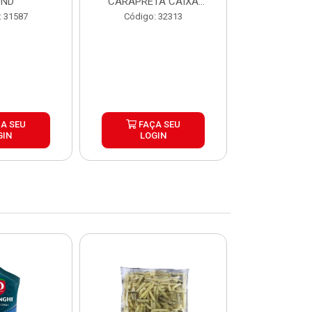
UND
CARAPRETA CAIXA
CAIXA 2
24X300G
: 31587
Código: 32313
Código:
A SEU
FAÇA SEU
FAÇ
GIN
LOGIN
LOG