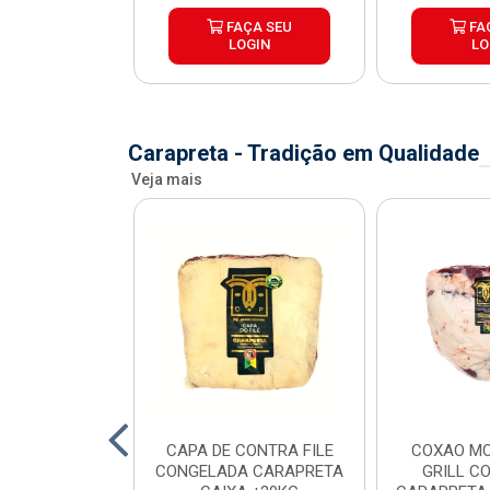
ÇA SEU
FAÇA SEU
FA
OGIN
LOGIN
LO
Carapreta - Tradição em Qualidade
Veja mais
O BOVINO
CAPA DE CONTRA FILE
COXAO MO
 PORCIONADO
CONGELADA CARAPRETA
GRILL C