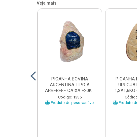
Veja mais
 BOVINA AA
PICANHA BOVINA
PICANHA 
 NIREA DE
ARGENTINA TIPO A
URUGUAI
 CAIXA COM
ARREBEEF CAIXA ±20KG
1,3A1,6KG
12KG
PEÇAS 1...
±1
o: 45629
Código: 1335
Código
e peso variável
Produto de peso variável
Produto de