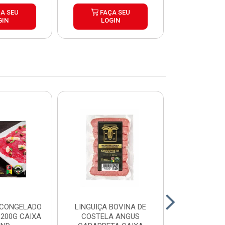
A SEU
FAÇA SEU
FAÇ
GIN
LOGIN
LOG
 CONGELADO
LINGUIÇA BOVINA DE
HAMBURGUE
200G CAIXA
COSTELA ANGUS
ANGUS CA