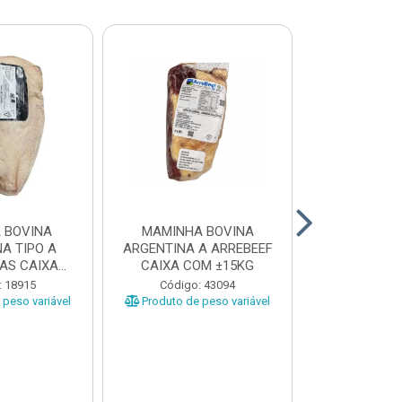
 BOVINA
MAMINHA BOVINA
PICANHA B
A TIPO A
ARGENTINA A ARREBEEF
FRIMS 0,9A1
AS CAIXA
CAIXA COM ±15KG
EÇAS ...
Código
: 18915
Código: 43094
Produto de 
peso variável
Produto de peso variável