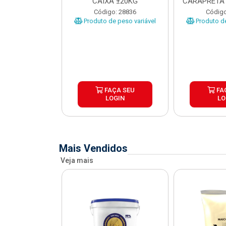
O CARAPRETA
CAIXA ±20KG
CARAPRETA 
XA...
o: 41740
Código: 28836
Código
e peso variável
Produto de peso variável
Produto de
ÇA SEU
FAÇA SEU
FA
OGIN
LOGIN
LO
Mais Vendidos
Veja mais