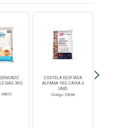
NDENSADO
COSTELA DESFIADA
RECHEIO F
LE BAG 3KG
ALFAMA 1KG CAIXA 6
CHOCOLATE
UNID
CONFEITEI
1,01
: 38810
Código: 39286
Código: