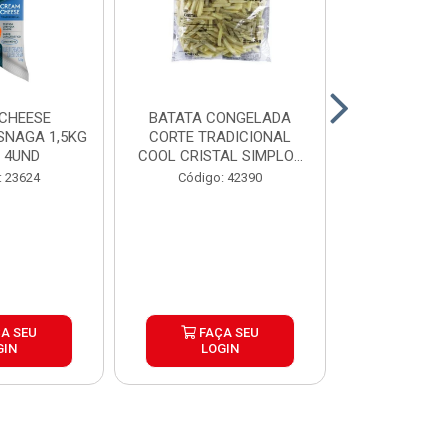
CHEESE
BATATA CONGELADA
CALABRESA
SNAGA 1,5KG
CORTE TRADICIONAL
SADIA PAC2,
 4UND
COOL CRISTAL SIMPLOT
CAIX...
Código:
: 23624
Código: 42390
A SEU
FAÇA SEU
FAÇ
GIN
LOGIN
LOG