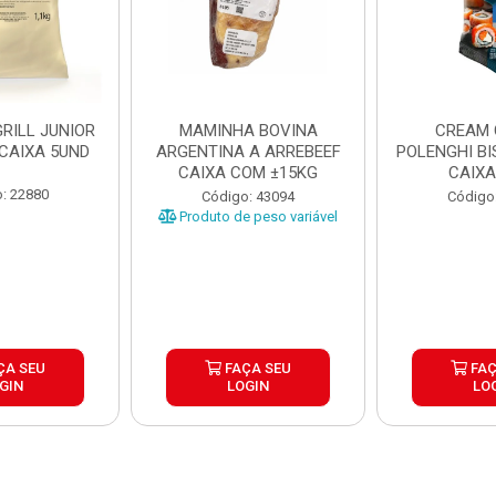
RILL JUNIOR
MAMINHA BOVINA
CREAM 
 CAIXA 5UND
ARGENTINA A ARREBEEF
POLENGHI BI
CAIXA COM ±15KG
CAIXA
: 22880
Código: 43094
Código
Produto de peso variável
ÇA SEU
FAÇA SEU
FAÇ
GIN
LOGIN
LO