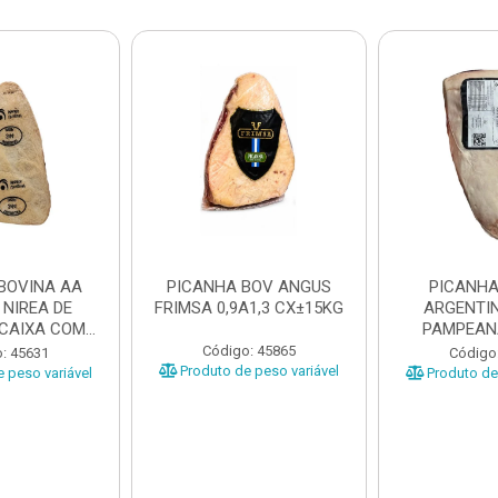
BOVINA AA
PICANHA BOV ANGUS
PICANHA
 NIREA DE
FRIMSA 0,9A1,3 CX±15KG
ARGENTIN
 CAIXA COM
PAMPEAN
5KG
±20KG P
Código: 45865
: 45631
Código
Produto de peso variável
 peso variável
Produto de 