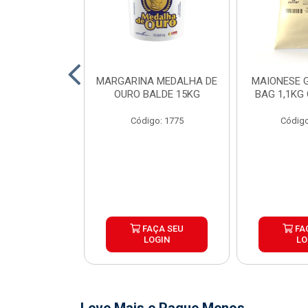
O DE FRANGO
MARGARINA MEDALHA DE
MAIONESE G
 SADIA BDJ
OURO BALDE 15KG
BAG 1,1KG
 12X1KG
Código: 1775
Código
o: 7151
ÇA SEU
FAÇA SEU
FA
OGIN
LOGIN
LO