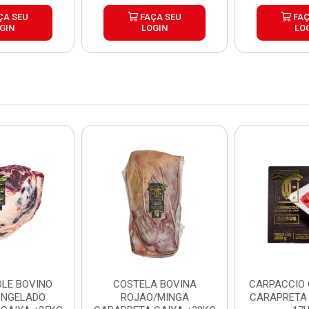
ÇA SEU
FAÇA SEU
FAÇ
GIN
LOGIN
LO
LE BOVINO
COSTELA BOVINA
CARPACCIO
ONGELADO
ROJAO/MINGA
CARAPRETA 