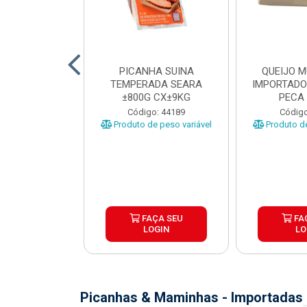
TO INDIVIDUAL
PICANHA SUINA
QUEIJO 
 ABR CX20KG
TEMPERADA SEARA
IMPORTADO
±800G CX±9KG
PECA 
o: 43922
Código: 44189
Código
Produto de peso variável
Produto de
ÇA SEU
FAÇA SEU
FA
OGIN
LOGIN
LO
Picanhas & Maminhas - Importadas