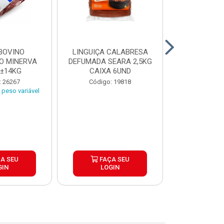
BOVINO
LINGUIÇA CALABRESA
BATATA C
O MINERVA
DEFUMADA SEARA 2,5KG
EXTRA CROC
 ±14KG
CAIXA 6UND
TRADICIO
SIMP
: 26267
Código: 19818
Código:
peso variável
A SEU
FAÇA SEU
FAÇ
GIN
LOGIN
LOG