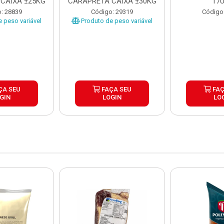
CAIXA ±25KG
CARAPRETA CAIXA ±30KG
17
: 28839
Código: 29319
Código
 peso variável
Produto de peso variável
ÇA SEU
FAÇA SEU
FAÇ
GIN
LOGIN
LO