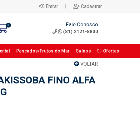
|
Entrar
Cadastrar
Fale Conosco
0
(81) 2121-8800
ental
Pescados/Frutos do Mar
Suínos
Ofertas
VOLTAR
KISSOBA FINO ALFA
0G