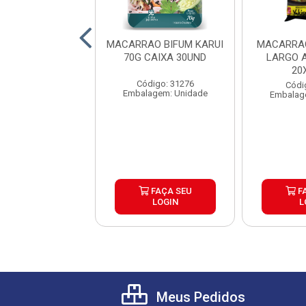
RRAO BIFUM
MACARRAO BIFUM KARUI
MACARRAO
AL 200G CAIXA
70G CAIXA 30UND
LARGO 
20UND
20
Código: 31276
digo: 20388
Códi
Embalagem: Unidade
lagem: Pacote
Embalag
FAÇA SEU
FAÇA SEU
F
LOGIN
LOGIN
L
Meus Pedidos