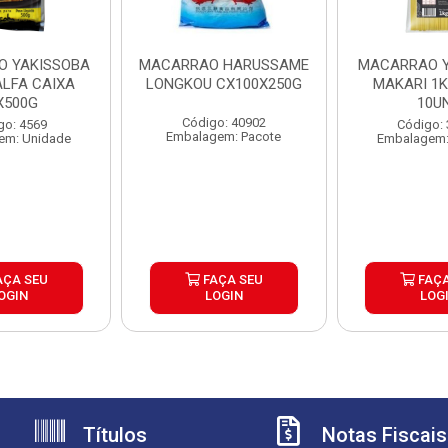
 YAKISSOBA
MACARRAO HARUSSAME
MACARRAO 
ALFA CAIXA
LONGKOU CX100X250G
MAKARI 1K
X500G
10U
Código: 40902
go: 4569
Código:
Embalagem: Pacote
em: Unidade
Embalagem:
AÇA SEU
FAÇA SEU
FAÇA
OGIN
LOGIN
LOG
Títulos
Notas Fiscais