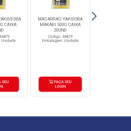
YAKISSOBA
MACARRAO YAKISOBA
MACARRAO 
G CAIXA
MAKARI 500G CAIXA
ORIGINAL 200
ND
20UND
20UND
 36875
Código: 36874
Código: 20
 Unidade
Embalagem: Unidade
Embalagem: P
 SEU
FAÇA SEU
FAÇA S
IN
LOGIN
LOGIN