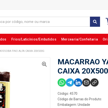
ados
Frios/Laticínios/Embutidos
Mercearia/Confeitaria
Ori
ISSOBA FINO ALFA CAIXA 20X500G
MACARRAO YA
CAIXA 20X50
Código: 4570
Código de Barras do Produto:
Embalagem: Unidade