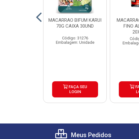
RRAO BIFUM
MACARRAO BIFUM KARUI
MACARRAO
AL 200G CAIXA
70G CAIXA 30UND
FINO A
20UND
20
Código: 31276
digo: 20388
Códi
Embalagem: Unidade
lagem: Pacote
Embalag
FAÇA SEU
FAÇA SEU
F
LOGIN
LOGIN
L
Meus Pedidos