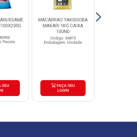
HARUSSAME
MACARRAO YAKISSOBA
MACARRAO 
100X250G
MAKARI 1KG CAIXA
ORIGINAL 200
10UND
20UND
 40902
Código: 36875
Código: 20
: Pacote
Embalagem: Unidade
Embalagem: P
 SEU
FAÇA SEU
FAÇA S
IN
LOGIN
LOGIN