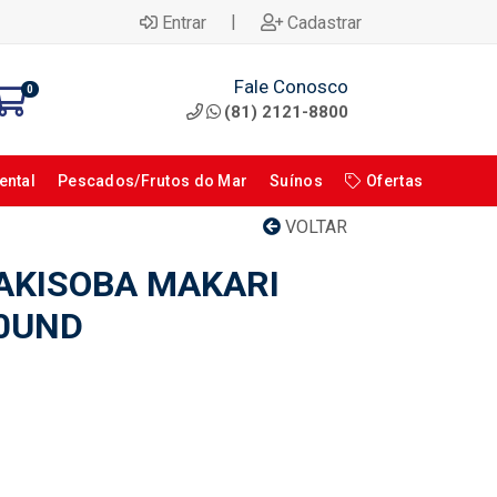
|
Entrar
Cadastrar
Fale Conosco
0
(81) 2121-8800
ental
Pescados/Frutos do Mar
Suínos
Ofertas
VOLTAR
AKISOBA MAKARI
20UND