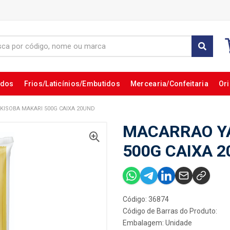
ados
Frios/Laticínios/Embutidos
Mercearia/Confeitaria
Ori
KISOBA MAKARI 500G CAIXA 20UND
MACARRAO Y
500G CAIXA 
Código: 36874
Código de Barras do Produto:
Embalagem: Unidade