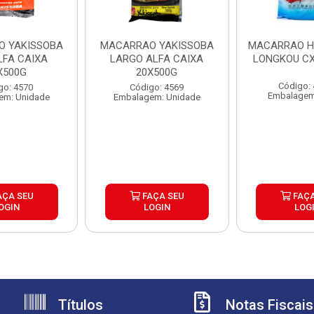
 YAKISSOBA
MACARRAO YAKISSOBA
MACARRAO 
LFA CAIXA
LARGO ALFA CAIXA
LONGKOU CX
X500G
20X500G
Código:
go: 4570
Código: 4569
Embalagem
em: Unidade
Embalagem: Unidade
AÇA SEU
FAÇA SEU
FAÇA
OGIN
LOGIN
LOG
Títulos
Notas Fiscais