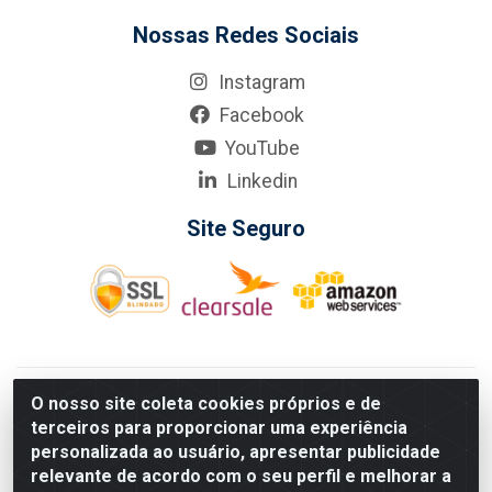
Nossas Redes Sociais
Instagram
Facebook
YouTube
Linkedin
Site Seguro
KarneKeijo Logistica Integrada LTDA - Rod. Br-101 Sul, nº3700
O nosso site coleta cookies próprios e de
- Barro, Recife/PE, 50900-400 CNPJ: 24.150.377/0001-95
terceiros para proporcionar uma experiência
Estados atendidos pela KarneKeijo: PE, PB e RN.
personalizada ao usuário, apresentar publicidade
relevante de acordo com o seu perfil e melhorar a