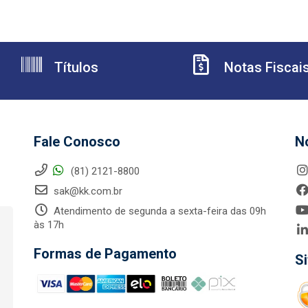
Títulos
Notas Fiscai
Fale Conosco
N
(81) 2121-8800
sak@kk.com.br
Atendimento de segunda a sexta-feira das 09h
às 17h
Formas de Pagamento
S