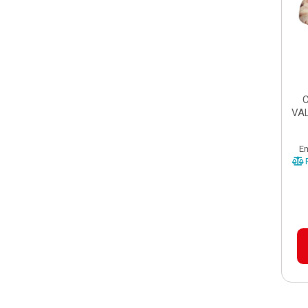
C
VA
E
P