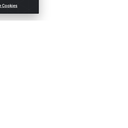
e Cookies
Títulos
Notas Fiscai
Fale Conosco
N
(81) 2121-8800