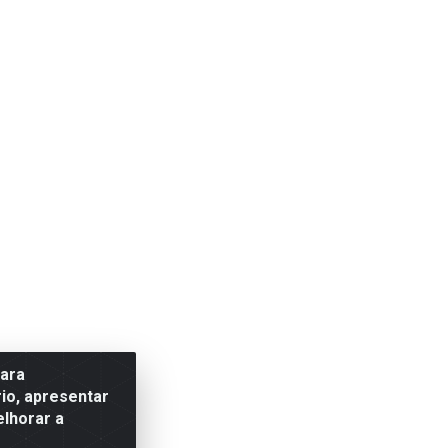
para
io, apresentar
elhorar a