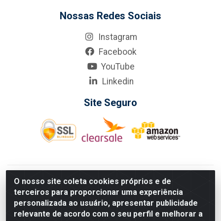
Nossas Redes Sociais
Instagram
Facebook
YouTube
Linkedin
Site Seguro
KarneKeijo Logistica Integrada LTDA - Rod. Br-101 Sul, nº3700
O nosso site coleta cookies próprios e de
- Barro, Recife/PE, 50900-400 CNPJ: 24.150.377/0001-95
terceiros para proporcionar uma experiência
Estados atendidos pela KarneKeijo: PE, PB e RN.
personalizada ao usuário, apresentar publicidade
relevante de acordo com o seu perfil e melhorar a