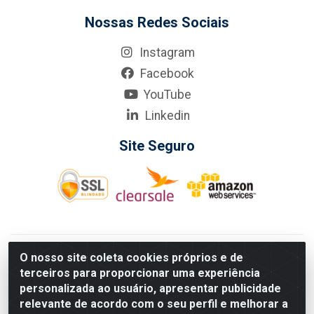
Nossas Redes Sociais
Instagram
Facebook
YouTube
Linkedin
Site Seguro
KarneKeijo Logistica Integrada LTDA - Rod. Br-101 Sul, nº3700
O nosso site coleta cookies próprios e de
- Barro, Recife/PE, 50900-400 CNPJ: 24.150.377/0001-95
terceiros para proporcionar uma experiência
Estados atendidos pela KarneKeijo: PE, PB e RN.
personalizada ao usuário, apresentar publicidade
relevante de acordo com o seu perfil e melhorar a