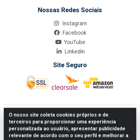
Nossas Redes Sociais
Instagram
Facebook
YouTube
Linkedin
Site Seguro
KarneKeijo Logistica Integrada LTDA - Rod. Br-101 Sul, nº3700
O nosso site coleta cookies próprios e de
- Barro, Recife/PE, 50900-400 CNPJ: 24.150.377/0001-95
terceiros para proporcionar uma experiência
Estados atendidos pela KarneKeijo: PE, PB e RN.
personalizada ao usuário, apresentar publicidade
relevante de acordo com o seu perfil e melhorar a