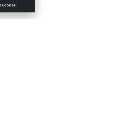
e Cookies
Títulos
Notas Fiscai
Fale Conosco
N
(81) 2121-8800