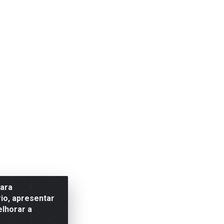
para
io, apresentar
elhorar a