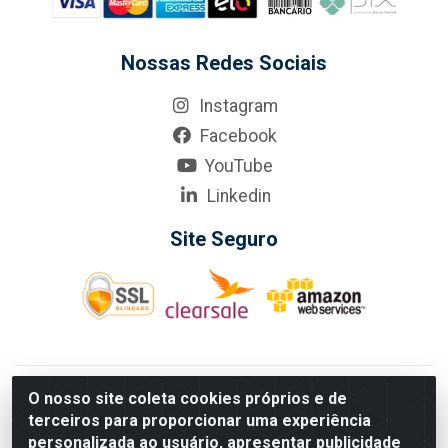
Nossas Redes Sociais
Instagram
Facebook
YouTube
Linkedin
Site Seguro
KarneKeijo Logistica Integrada LTDA - Rod. Br-101 Sul, nº3700
O nosso site coleta cookies próprios e de
- Barro, Recife/PE, 50900-400 CNPJ: 24.150.377/0001-95
terceiros para proporcionar uma experiência
Estados atendidos pela KarneKeijo: PE, PB e RN.
personalizada ao usuário, apresentar publicidade