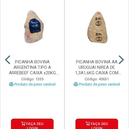
PICANHA BOVINA
PICANHA BOVINA AA
ARGENTINA TIPO A
URUGUAI NIREA DE
ARREBEEF CAIXA ±20KG
1,3A1,6KG CAIXA COM
PEÇAS 1...
±15KG
Código: 1335
Código: 45631
Produto de peso variável
Produto de peso variável
FAÇA SEU
FAÇA SEU
LOGIN
LOGIN