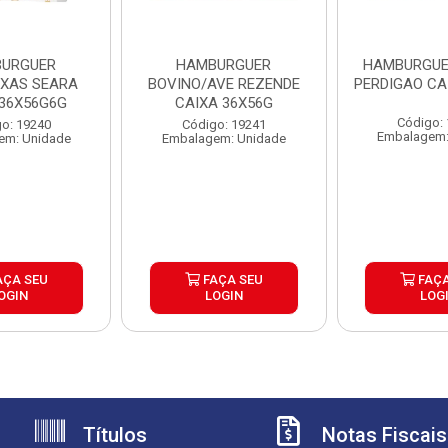
URGUER
HAMBURGUER
HAMBURGUE
EXAS SEARA
BOVINO/AVE REZENDE
PERDIGAO CA
 36X56G6G
CAIXA 36X56G
Código:
o: 19240
Código: 19241
Embalagem:
em: Unidade
Embalagem: Unidade
AÇA SEU
FAÇA SEU
FAÇA
OGIN
LOGIN
LOG
Títulos
Notas Fiscais