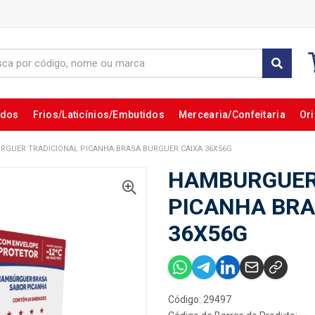
ados
Frios/Laticínios/Embutidos
Mercearia/Confeitaria
Ori
GUER TRADICIONAL PICANHA BRASA BURGUER CAIXA 36X56G
HAMBURGUER
PICANHA BRA
36X56G
Código: 29497