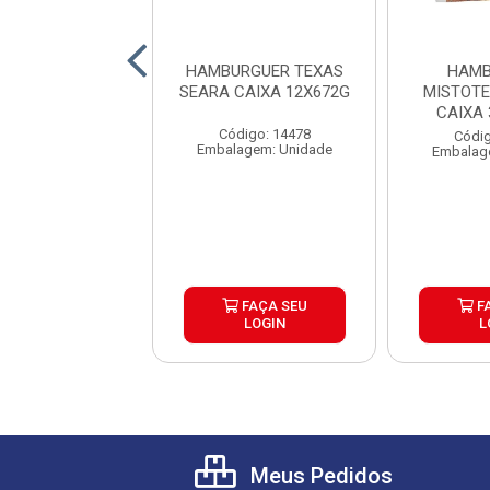
RGUER ANGUS
HAMBURGUER TEXAS
HAMB
BURGUER CAIXA
SEARA CAIXA 12X672G
MISTOT
30X120G
CAIXA
Código: 14478
digo: 26145
Códig
Embalagem: Unidade
agem: Unidade
Embalag
FAÇA SEU
FAÇA SEU
F
LOGIN
LOGIN
L
Meus Pedidos