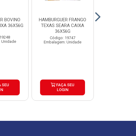
R BOVINO
HAMBURGUER FRANGO
HAMBURGUER
IXA 36X56G
TEXAS SEARA CAIXA
BRASA BURGUE
36X56G
30X120
 19248
Código: 19747
Código: 26
 Unidade
Embalagem: Unidade
Embalagem: U
 SEU
FAÇA SEU
FAÇA S
IN
LOGIN
LOGIN