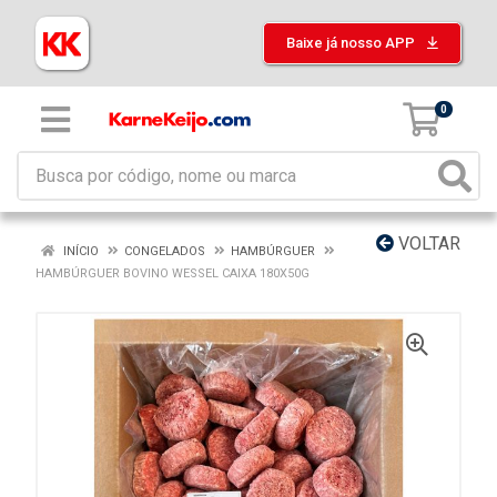
Baixe já nosso APP
0
VOLTAR
INÍCIO
CONGELADOS
HAMBÚRGUER
HAMBÚRGUER BOVINO WESSEL CAIXA 180X50G