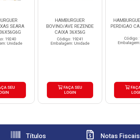
URGUER
HAMBURGUER
HAMBURGUE
EXAS SEARA
BOVINO/AVE REZENDE
PERDIGAO CA
 36X56G6G
CAIXA 36X56G
Código:
o: 19240
Código: 19241
Embalagem:
em: Unidade
Embalagem: Unidade
AÇA SEU
FAÇA SEU
FAÇA
OGIN
LOGIN
LOG
Títulos
Notas Fiscais