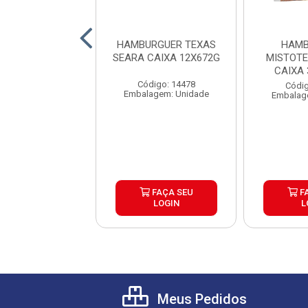
RGUER ANGUS
HAMBURGUER TEXAS
HAMB
BURGUER CAIXA
SEARA CAIXA 12X672G
MISTOT
30X120G
CAIXA
Código: 14478
digo: 26145
Códig
Embalagem: Unidade
agem: Unidade
Embalag
FAÇA SEU
FAÇA SEU
F
LOGIN
LOGIN
L
Meus Pedidos