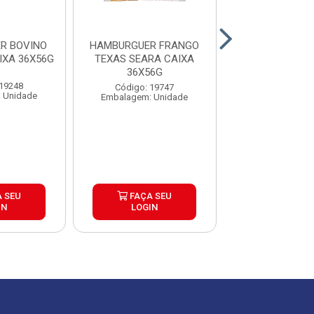
R BOVINO
HAMBURGUER FRANGO
HAMBURGUER
IXA 36X56G
TEXAS SEARA CAIXA
BRASA BURGUE
36X56G
30X120
 19248
Código: 19747
Código: 26
 Unidade
Embalagem: Unidade
Embalagem: U
 SEU
FAÇA SEU
FAÇA S
IN
LOGIN
LOGIN