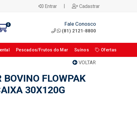
|
Entrar
Cadastrar
Fale Conosco
0
(81) 2121-8800
ental
Pescados/Frutos do Mar
Suínos
Ofertas
VOLTAR
 BOVINO FLOWPAK
AIXA 30X120G