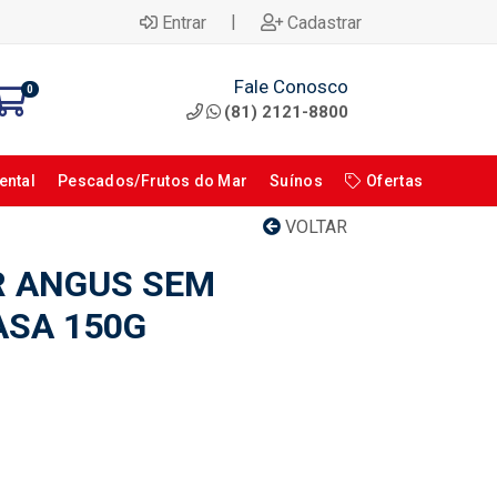
|
Entrar
Cadastrar
Fale Conosco
0
(81) 2121-8800
ental
Pescados/Frutos do Mar
Suínos
Ofertas
VOLTAR
 ANGUS SEM
SA 150G