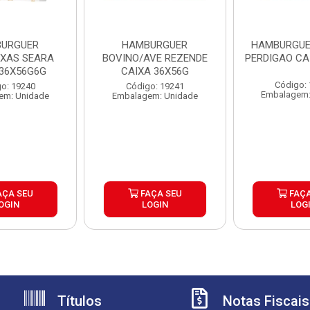
URGUER
HAMBURGUER
HAMBURGUE
EXAS SEARA
BOVINO/AVE REZENDE
PERDIGAO CA
 36X56G6G
CAIXA 36X56G
Código:
o: 19240
Código: 19241
Embalagem:
em: Unidade
Embalagem: Unidade
AÇA SEU
FAÇA SEU
FAÇA
OGIN
LOGIN
LOG
Títulos
Notas Fiscais