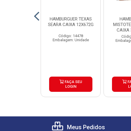
RGUER ANGUS
HAMBURGUER TEXAS
HAMB
BURGUER CAIXA
SEARA CAIXA 12X672G
MISTOT
30X120G
CAIXA
Código: 14478
digo: 26145
Códig
Embalagem: Unidade
agem: Unidade
Embalag
FAÇA SEU
FAÇA SEU
F
LOGIN
LOGIN
L
Meus Pedidos