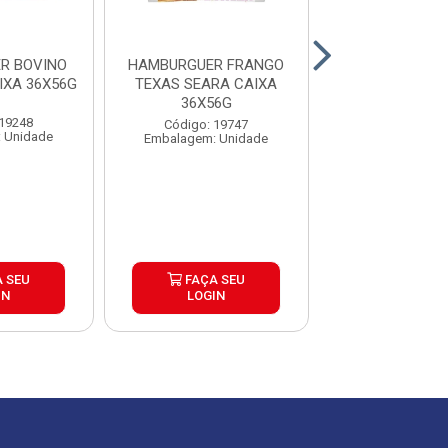
R BOVINO
HAMBURGUER FRANGO
HAMBURGUER
IXA 36X56G
TEXAS SEARA CAIXA
BRASA BURGUE
36X56G
30X120
 19248
Código: 19747
Código: 26
 Unidade
Embalagem: Unidade
Embalagem: U
 SEU
FAÇA SEU
FAÇA S
IN
LOGIN
LOGIN