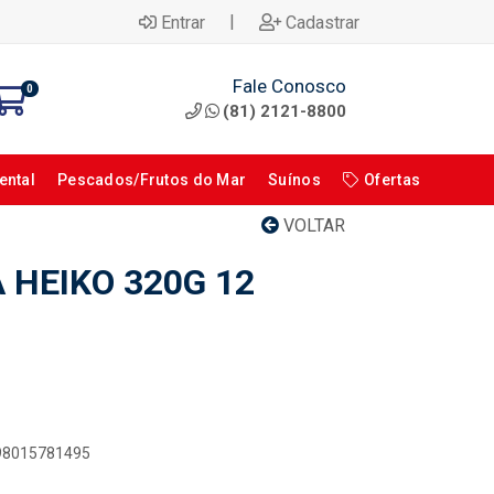
|
Entrar
Cadastrar
Fale Conosco
0
(81) 2121-8800
ental
Pescados/Frutos do Mar
Suínos
Ofertas
VOLTAR
 HEIKO 320G 12
898015781495