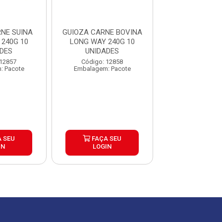
NE SUINA
GUIOZA CARNE BOVINA
GUIOZA LEGUM
240G 10
LONG WAY 240G 10
WAY 240G 10 U
DES
UNIDADES
Código: 30
 12857
Código: 12858
Embalagem: P
: Pacote
Embalagem: Pacote
 SEU
FAÇA SEU
FAÇA S
IN
LOGIN
LOGIN