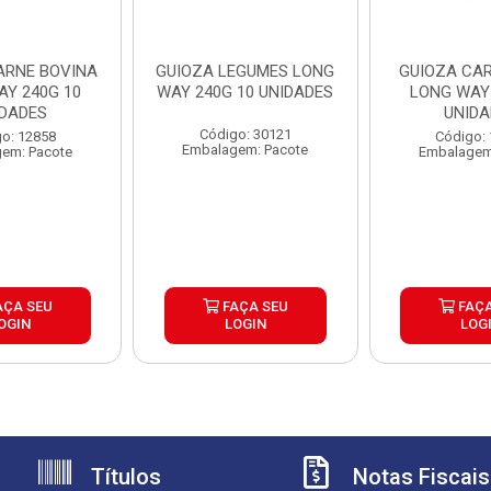
ARNE BOVINA
GUIOZA LEGUMES LONG
GUIOZA CAR
AY 240G 10
WAY 240G 10 UNIDADES
LONG WAY 
IDADES
UNIDA
Código: 30121
o: 12858
Código:
Embalagem: Pacote
em: Pacote
Embalagem
AÇA SEU
FAÇA SEU
FAÇA
OGIN
LOGIN
LOG
Títulos
Notas Fiscais