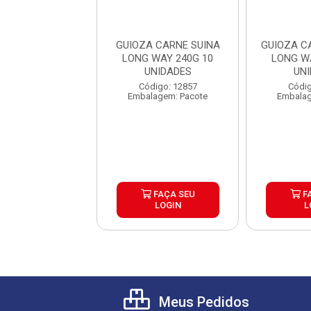
 LEGUMES LONG
GUIOZA CARNE SUINA
GUIOZA C
0G 10 UNIDADES
LONG WAY 240G 10
LONG W
UNIDADES
UN
digo: 30121
Código: 12857
Códig
lagem: Pacote
Embalagem: Pacote
Embalag
FAÇA SEU
FAÇA SEU
F
LOGIN
LOGIN
L
Meus Pedidos