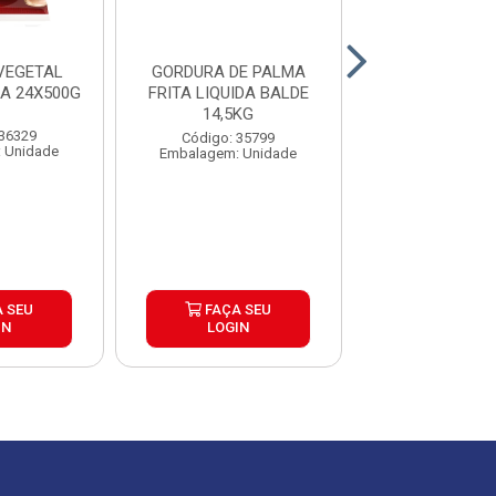
VEGETAL
GORDURA DE PALMA
GORDURA DE 
A 24X500G
FRITA LIQUIDA BALDE
ELOGIATA BALD
14,5KG
 36329
Código: 33
Código: 35799
 Unidade
Embalagem: 
Embalagem: Unidade
 SEU
FAÇA SEU
FAÇA S
IN
LOGIN
LOGIN