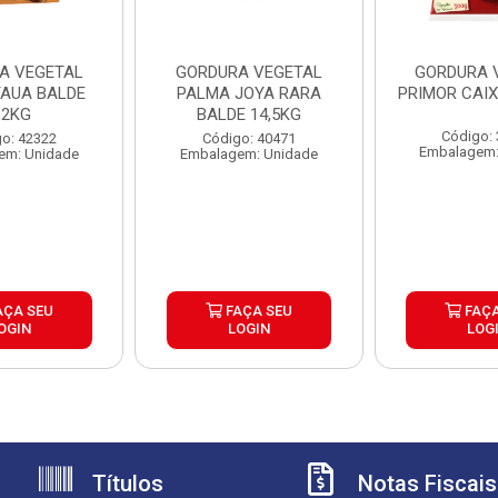
A VEGETAL
GORDURA VEGETAL
GORDURA 
TAUA BALDE
PALMA JOYA RARA
PRIMOR CAIX
,2KG
BALDE 14,5KG
Código:
o: 42322
Código: 40471
Embalagem:
em: Unidade
Embalagem: Unidade
AÇA SEU
FAÇA SEU
FAÇA
OGIN
LOGIN
LOG
Títulos
Notas Fiscais