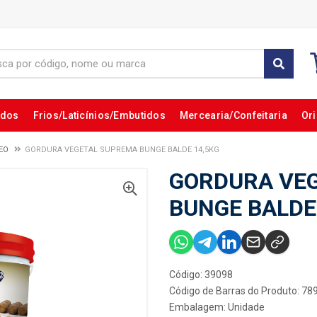
ados
Frios/Laticínios/Embutidos
Mercearia/Confeitaria
Ori
EO
GORDURA VEGETAL SUPREMA BUNGE BALDE 14,5KG
GORDURA VE
BUNGE BALDE
Código: 39098
Código de Barras do Produto: 7
Embalagem: Unidade