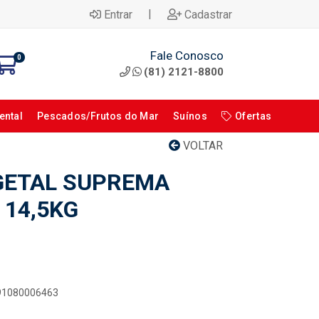
|
Entrar
Cadastrar
Fale Conosco
0
(81) 2121-8800
ental
Pescados/Frutos do Mar
Suínos
Ofertas
VOLTAR
GETAL SUPREMA
 14,5KG
891080006463