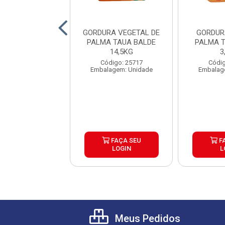
URA DE PALMA
GORDURA VEGETAL DE
GORDUR
A BALDE 14,5KG
PALMA TAUA BALDE
PALMA 
14,5KG
3
digo: 33352
Código: 25717
Códig
lagem: Balde
Embalagem: Unidade
Embalag
FAÇA SEU
FAÇA SEU
F
LOGIN
LOGIN
L
Meus Pedidos