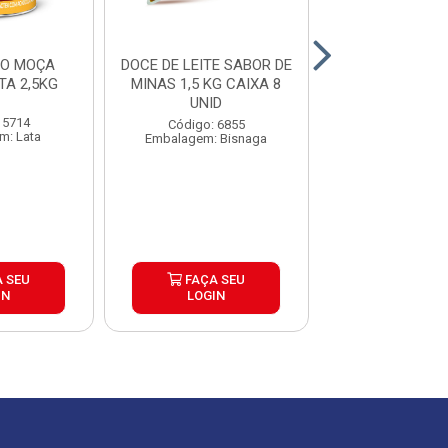
RO MOÇA
DOCE DE LEITE SABOR DE
RECHEIO DOCE
LE LATA 2,5KG
MINAS 1,5 KG CAIXA 8
MOCA NES
UNID
CX6X2,5
 5714
Código: 6855
Código: 72
m: Lata
Embalagem: Bisnaga
Embalagem: 
 SEU
FAÇA SEU
FAÇA S
IN
LOGIN
LOGIN