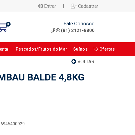
|
Entrar
Cadastrar
Fale Conosco
0
(81) 2121-8800
ental
Pescados/Frutos do Mar
Suínos
Ofertas
VOLTAR
MBAU BALDE 4,8KG
896945400929