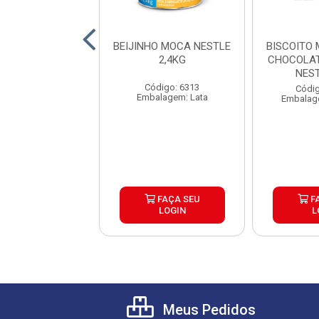
IO DOCE LEITE
BEIJINHO MOCA NESTLE
BISCOITO
CA NESTLE
2,4KG
CHOCOLAT
X6X2,54K
NES
Código: 6313
ódigo: 7245
Códig
Embalagem: Lata
alagem: Lata
Embalag
FAÇA SEU
FAÇA SEU
F
LOGIN
LOGIN
L
Meus Pedidos