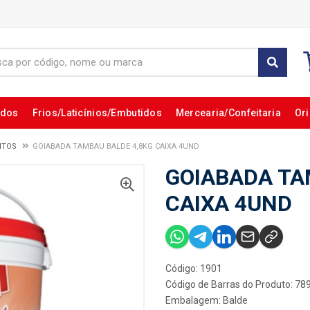
ados
Frios/Laticínios/Embutidos
Mercearia/Confeitaria
Ori
ITOS
GOIABADA TAMBAU BALDE 4,8KG CAIXA 4UND
GOIABADA TA
CAIXA 4UND
Código: 1901
Código de Barras do Produto: 7
Embalagem: Balde