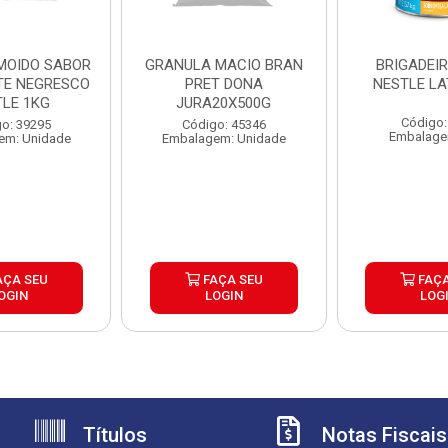
 MOIDO SABOR
GRANULA MACIO BRAN
BRIGADEI
E NEGRESCO
PRET DONA
NEST
TLE 1KG
JURA20X500G
Código:
o: 39295
Código: 45346
Embalage
em: Unidade
Embalagem: Unidade
AÇA SEU
FAÇA SEU
FAÇA
OGIN
LOGIN
LOG
Títulos
Notas Fiscais