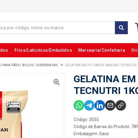
ados
Frios/Laticínios/Embutidos
Mercearia/Confeitaria
Ori
S PARA PÃES/ BOLOS/ SOBREMESAS
GELATINA EM PÓ SABOR ABACAXI TECNUTRI 
GELATINA EM
TECNUTRI 1K
Código: 3555
Código de Barras do Produto: 7
Embalagem: Saco