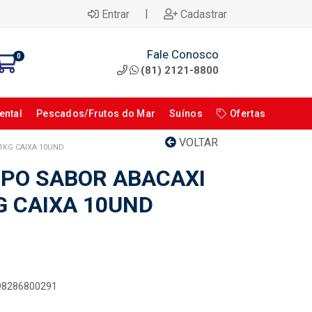
|
Entrar
Cadastrar
Fale Conosco
0
(81) 2121-8800
ental
Pescados/Frutos do Mar
Suínos
Ofertas
VOLTAR
1KG CAIXA 10UND
 PO SABOR ABACAXI
G CAIXA 10UND
898286800291