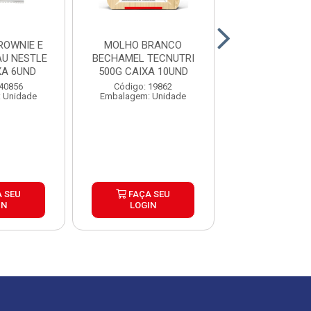
ROWNIE E
MOLHO BRANCO
MISTURA RECH
AU NESTLE
BECHAMEL TECNUTRI
TORTAS NESTL
XA 6UND
500G CAIXA 10UND
CAIXA 6U
 40856
Código: 19862
Código: 40
 Unidade
Embalagem: Unidade
Embalagem: U
 SEU
FAÇA SEU
FAÇA S
IN
LOGIN
LOGIN