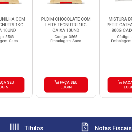
AUNILHA COM
PUDIM CHOCOLATE COM
MISTURA B
ECNUTRI 1KG
LEITE TECNUTRI 1KG
PETIT GATE
A 10UND
CAIXA 10UND
800G CAI
go: 3563
Código: 3565
Código:
gem: Saco
Embalagem: Saco
Embalagem:
AÇA SEU
FAÇA SEU
FAÇA
OGIN
LOGIN
LOG
Títulos
Notas Fiscais