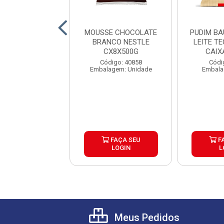
A RECHEIOS DE
MOUSSE CHOCOLATE
PUDIM B
S NESTLE 600G
BRANCO NESTLE
LEITE T
AIXA 6UND
CX8X500G
CAIX
digo: 40859
Código: 40858
Códi
agem: Unidade
Embalagem: Unidade
Embala
FAÇA SEU
FAÇA SEU
F
LOGIN
LOGIN
L
Meus Pedidos