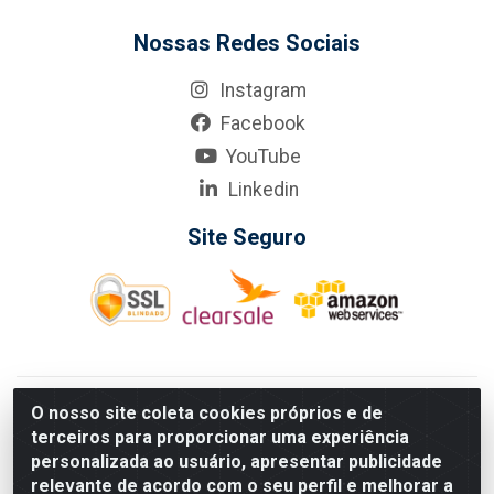
Nossas Redes Sociais
Instagram
Facebook
YouTube
Linkedin
Site Seguro
KarneKeijo Logistica Integrada LTDA - Rod. Br-101 Sul, nº3700
O nosso site coleta cookies próprios e de
- Barro, Recife/PE, 50900-400 CNPJ: 24.150.377/0001-95
terceiros para proporcionar uma experiência
Estados atendidos pela KarneKeijo: PE, PB e RN.
personalizada ao usuário, apresentar publicidade
relevante de acordo com o seu perfil e melhorar a