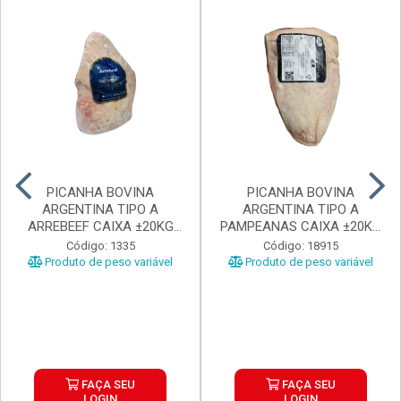
PICANHA BOVINA
PICANHA BOVINA
ARGENTINA TIPO A
ARGENTINA TIPO A
ARREBEEF CAIXA ±20KG
PAMPEANAS CAIXA ±20KG
PEÇAS 1...
PEÇAS ...
Código: 1335
Código: 18915
Produto de peso variável
Produto de peso variável
FAÇA SEU
FAÇA SEU
LOGIN
LOGIN