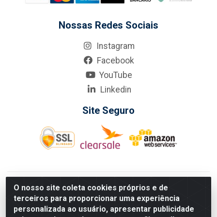
Nossas Redes Sociais
Instagram
Facebook
YouTube
Linkedin
Site Seguro
KarneKeijo Logistica Integrada LTDA - Rod. Br-101 Sul, nº3700
O nosso site coleta cookies próprios e de
- Barro, Recife/PE, 50900-400 CNPJ: 24.150.377/0001-95
terceiros para proporcionar uma experiência
Estados atendidos pela KarneKeijo: PE, PB e RN.
personalizada ao usuário, apresentar publicidade