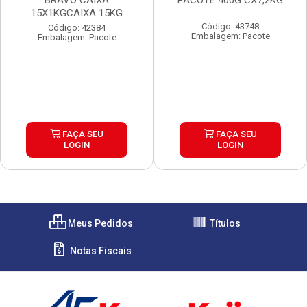
BRAVO CAIXA
PACOTE 400G CX7,2KG
15X1KGCAIXA 15KG
Código: 43748
Código: 42384
Embalagem: Pacote
Embalagem: Pacote
FAÇA SEU
FAÇA SEU
LOGIN
LOGIN
Meus Pedidos
Títulos
Notas Fiscais