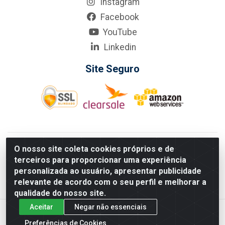
Instagram
Facebook
YouTube
Linkedin
Site Seguro
KarneKeijo Logistica Integrada LTDA - Rod. Br-101 Sul, nº3700
O nosso site coleta cookies próprios e de
- Barro, Recife/PE, 50900-400 CNPJ: 24.150.377/0001-95
terceiros para proporcionar uma experiência
Estados atendidos pela KarneKeijo: PE, PB e RN.
personalizada ao usuário, apresentar publicidade
relevante de acordo com o seu perfil e melhorar a
qualidade do nosso site.
Aceitar
Negar não essenciais
Preferências de Cookies