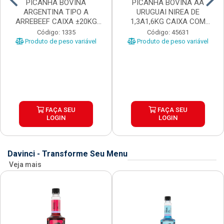
PICANHA BOVINA
PICANHA BOVINA AA
ARGENTINA TIPO A
URUGUAI NIREA DE
ARREBEEF CAIXA ±20KG
1,3A1,6KG CAIXA COM
PEÇAS 1...
±15KG
Código: 1335
Código: 45631
Produto de peso variável
Produto de peso variável
FAÇA SEU
FAÇA SEU
LOGIN
LOGIN
Davinci - Transforme Seu Menu
Veja mais