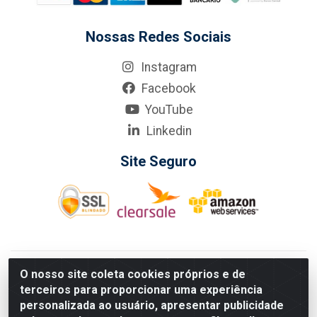
Nossas Redes Sociais
Instagram
Facebook
YouTube
Linkedin
Site Seguro
KarneKeijo Logistica Integrada LTDA - Rod. Br-101 Sul, nº3700
O nosso site coleta cookies próprios e de
- Barro, Recife/PE, 50900-400 CNPJ: 24.150.377/0001-95
terceiros para proporcionar uma experiência
Estados atendidos pela KarneKeijo: PE, PB e RN.
personalizada ao usuário, apresentar publicidade