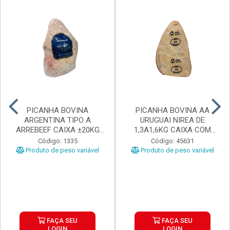
PICANHA BOVINA
PICANHA BOVINA AA
ARGENTINA TIPO A
URUGUAI NIREA DE
ARREBEEF CAIXA ±20KG
1,3A1,6KG CAIXA COM
PEÇAS 1...
±15KG
Código: 1335
Código: 45631
Produto de peso variável
Produto de peso variável
FAÇA SEU
FAÇA SEU
LOGIN
LOGIN