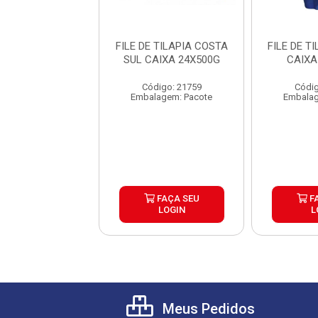
 TILAPIA DUMAR
FILE DE TILAPIA COSTA
FILE DE T
XA 30X400G
SUL CAIXA 24X500G
CAIXA
digo: 40035
Código: 21759
Códig
lagem: Pacote
Embalagem: Pacote
Embalag
FAÇA SEU
FAÇA SEU
F
LOGIN
LOGIN
L
Meus Pedidos