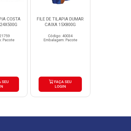
APIA COSTA
FILE DE TILAPIA DUMAR
FILE DE TILAP
 24X500G
CAIXA 15X800G
CAIXA 30X
 21759
Código: 40034
Código: 40
: Pacote
Embalagem: Pacote
Embalagem: P
 SEU
FAÇA SEU
FAÇA S
IN
LOGIN
LOGIN