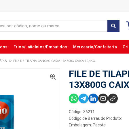
ados
Frios/Laticínios/Embutidos
Mercearia/Confeitaria
Ori
LÁPIA
FILE DE TILAPIA CANCAO CAIXA 13X800G CAIXA 10,4KG
FILE DE TILA
13X800G CAIX
Código: 36211
Código de Barras do Produto:
Embalagem: Pacote