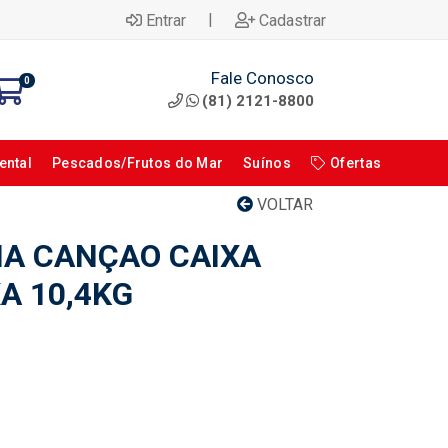
|
Entrar
Cadastrar
Fale Conosco
0
(81) 2121-8800
ental
Pescados/Frutos do Mar
Suínos
Ofertas
VOLTAR
PIA CANÇAO CAIXA
A 10,4KG