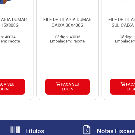
ILAPIA DUMAR
FILE DE TILAPIA DUMAR
FILE DE TIL
 15X800G
CAIXA 30X400G
SUL CAIXA
o: 40034
Código: 40035
Código:
em: Pacote
Embalagem: Pacote
Embalagem
AÇA SEU
FAÇA SEU
FAÇA
OGIN
LOGIN
LOG
Títulos
Notas Fiscais