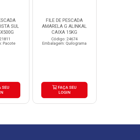
PESCADA
FILE DE PESCADA
FILE DE PE
STA SUL
AMARELA G ALINKAL
AMARELA M
4X500G
CAIXA 15KG
ALINKAL CAIX
 21811
Código: 24674
Código: 25
: Pacote
Embalagem: Quilograma
Embalagem: Qui
 SEU
FAÇA SEU
FAÇA S
IN
LOGIN
LOGIN