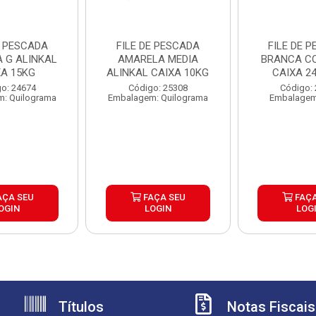
E PESCADA
FILE DE PESCADA
FILE DE 
 G ALINKAL
AMARELA MEDIA
BRANCA CO
XA 15KG
ALINKAL CAIXA 10KG
CAIXA 2
o: 24674
Código: 25308
Código:
: Quilograma
Embalagem: Quilograma
Embalagem
AÇA SEU
FAÇA SEU
FAÇA
OGIN
LOGIN
LOG
Títulos
Notas Fiscais