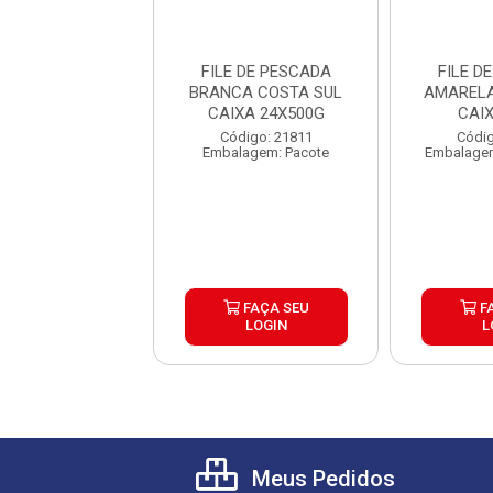
 DE PESCADA
FILE DE PESCADA
FILE D
RELA MEDIA
BRANCA COSTA SUL
AMARELA
AL CAIXA 10KG
CAIXA 24X500G
CAI
digo: 25308
Código: 21811
Códig
gem: Quilograma
Embalagem: Pacote
Embalagem
FAÇA SEU
FAÇA SEU
F
LOGIN
LOGIN
L
Meus Pedidos