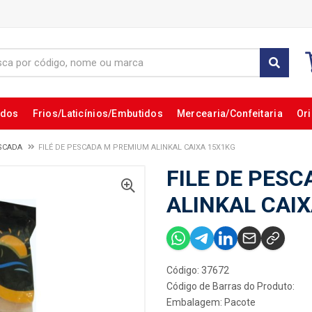
ados
Frios/Laticínios/Embutidos
Mercearia/Confeitaria
Ori
ESCADA
FILÉ DE PESCADA M PREMIUM ALINKAL CAIXA 15X1KG
FILE DE PES
ALINKAL CAI
Código: 37672
Código de Barras do Produto:
Embalagem: Pacote