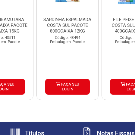
 PIRAMUTABA
SARDINHA ESPALMADA
FILE PEIXE
CAIXA PACOTE
COSTA SUL PACOTE
COSTA SUL
AIXA 15KG
800GCAIXA 12KG
400GCAIX
o: 43511
Código: 43494
Código:
em: Pacote
Embalagem: Pacote
Embalagem
AÇA SEU
FAÇA SEU
FAÇA
OGIN
LOGIN
LOG
Títulos
Notas Fiscais