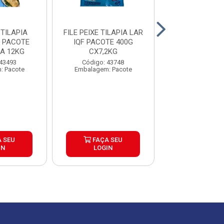
 TILAPIA
FILE PEIXE TILAPIA LAR
FILE DE SA
 PACOTE
IQF PACOTE 400G
PREMIUM FI
A 12KG
CX7,2KG
CAIXA±12KG PE
UP
 43493
Código: 43748
Código: 42
: Pacote
Embalagem: Pacote
Embalagem: Qui
Produto de peso
 SEU
FAÇA SEU
FAÇA S
IN
LOGIN
LOGIN