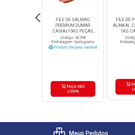
E DE SALMAO
FILE DE SALMAO
FILE DE
MIUM FISHOO
PREMIUM DUMAR
ALINKAL 
12KG PEÇAS 2KG
CAIXA±15KG PEÇAS
1KG C
UP
1,8KG UP
digo: 42747
Código: 42708
Códig
gem: Quilograma
Embalagem: Quilograma
Embalag
o de peso variável
Produto de peso variável
F
FAÇA SEU
FAÇA SEU
L
LOGIN
LOGIN
Meus Pedidos