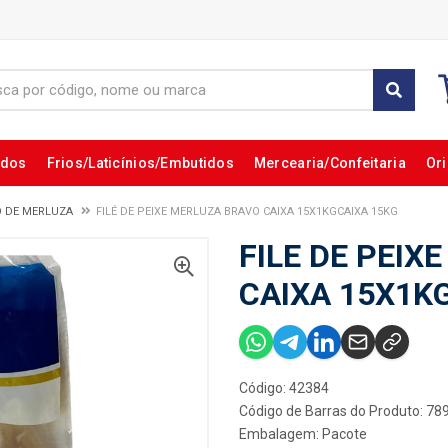
ados
Frios/Laticínios/Embutidos
Mercearia/Confeitaria
Ori
 DE MERLUZA
FILÉ DE PEIXE MERLUZA BRAVO CAIXA 15X1KGCAIXA 15KG
FILE DE PEIX
CAIXA 15X1K
Código: 42384
Código de Barras do Produto: 7
Embalagem: Pacote