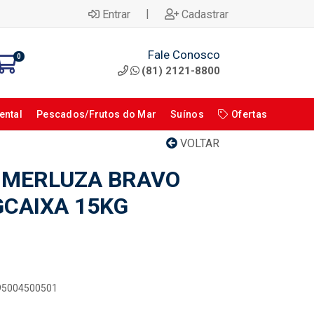
|
Entrar
Cadastrar
Fale Conosco
0
(81) 2121-8800
ental
Pescados/Frutos do Mar
Suínos
Ofertas
VOLTAR
E MERLUZA BRAVO
GCAIXA 15KG
895004500501